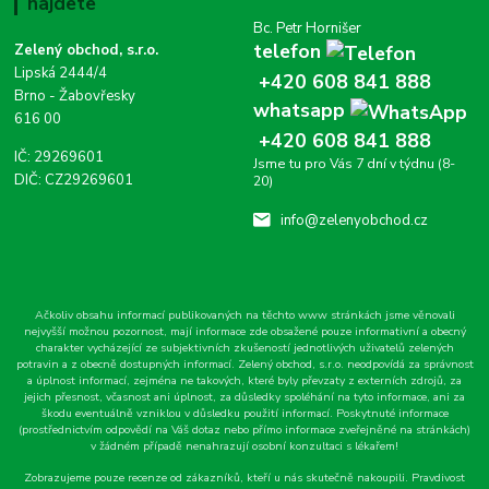
najdete
Bc. Petr Hornišer
telefon
Zelený obchod, s.r.o.
Lipská 2444/4
+420 608 841 888
Brno - Žabovřesky
whatsapp
616 00
+420 608 841 888
IČ: 29269601
Jsme tu pro Vás 7 dní v týdnu (8-
DIČ: CZ29269601
20)
info@zelenyobchod.cz
Ačkoliv obsahu informací publikovaných na těchto www stránkách jsme věnovali
nejvyšší možnou pozornost, mají informace zde obsažené pouze informativní a obecný
charakter vycházející ze subjektivních zkušeností jednotlivých uživatelů zelených
potravin a z obecně dostupných informací. Zelený obchod, s.r.o. neodpovídá za správnost
a úplnost informací, zejména ne takových, které byly převzaty z externích zdrojů, za
jejich přesnost, včasnost ani úplnost, za důsledky spoléhání na tyto informace, ani za
škodu eventuálně vzniklou v důsledku použití informací. Poskytnuté informace
(prostřednictvím odpovědí na Váš dotaz nebo přímo informace zveřejněné na stránkách)
v žádném případě nenahrazují osobní konzultaci s lékařem!
Zobrazujeme pouze recenze od zákazníků, kteří u nás skutečně nakoupili. Pravdivost