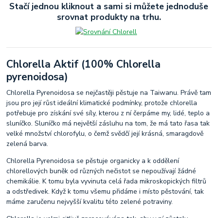
Stačí jednou kliknout a sami si můžete jednoduše
srovnat produkty na trhu.
Chlorella Aktif (100% Chlorella
pyrenoidosa)
Chlorella Pyrenoidosa se nejčastěji pěstuje na Taiwanu. Právě tam
jsou pro její růst ideální klimatické podmínky, protože chlorella
potřebuje pro získání své síly, kterou z ní čerpáme my, lidé, teplo a
sluníčko. Sluníčko má největší zásluhu na tom, že má tato řasa tak
velké množství chlorofylu, o čemž svědčí její krásná, smaragdově
zelená barva.
Chlorella Pyrenoidosa se pěstuje organicky a k oddělení
chlorellových buněk od různých nečistot se nepoužívají žádné
chemikálie. K tomu byla vyvinuta celá řada mikroskopických filtrů
a odstředivek. Když k tomu všemu přidáme i místo pěstování, tak
máme zaručenu nejvyšší kvalitu této zelené potraviny.