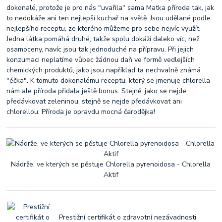
dokonalé, protože je pro nás "uvařila" sama Matka příroda tak, jak
to nedokáže ani ten nejlepší kuchař na světě. Jsou udělané podle
nejlepšího receptu, ze kterého můžeme pro sebe nejvíc využít.
Jedna látka pomáhá druhé, takže spolu dokáží daleko víc, než
osamoceny, navíc jsou tak jednoduché na přípravu. Při jejich
konzumaci neplatíme vůbec žádnou daň ve formě vedlejších
chemických produktů, jako jsou například ta nechvalně známá
"éčka". K tomuto dokonalému receptu, který se jmenuje chlorella
nám ale příroda přidala ještě bonus. Stejně, jako se nejde
předávkovat zeleninou, stejně se nejde předávkovat ani
chlorellou. Příroda je opravdu mocná čarodějka!
Nádrže, ve kterých se pěstuje Chlorella pyrenoidosa - Chlorella
Aktif
Prestižní certifikát o zdravotní nezávadnosti