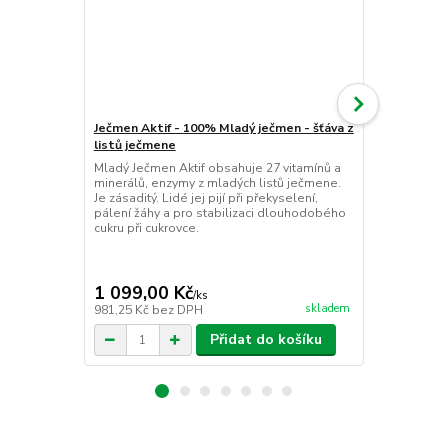
Ječmen Aktif - 100% Mladý ječmen - šťáva z
Spirulina Ak
listů ječmene
Spirulina Ak
svaly i získat
Mladý Ječmen Aktif obsahuje 27 vitamínů a
který vás po
minerálů, enzymy z mladých listů ječmene.
% snadno str
Je zásaditý. Lidé jej pijí při překyselení,
esenciální a
pálení žáhy a pro stabilizaci dlouhodobého
omega-6 a ví
cukru při cukrovce.
Zelená síla 
1 099,00 Kč
949,00 K
/
ks
skladem
981,25 Kč
bez DPH
847,32 Kč
be
Přidat do košíku