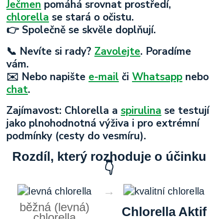
Ječmen
pomáhá srovnat prostředí,
chlorella
se stará o očistu.
👉 Společně se skvěle doplňují.
📞 Nevíte si rady?
Zavolejte
. Poradíme
vám.
✉️ Nebo napište
e-mail
či
Whatsapp
nebo
chat
.
Zajímavost: Chlorella a
spirulina
se testují
jako plnohodnotná výživa i pro extrémní
podmínky (cesty do vesmíru).
Rozdíl, který rozhoduje o účinku
👇
→
běžná (levná)
Chlorella Aktif
chlorella