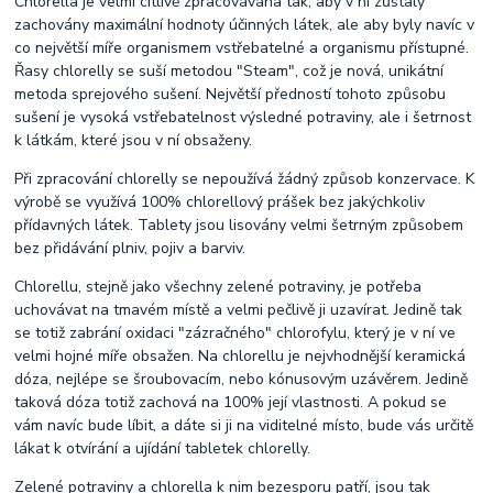
Chlorella je velmi citlivě zpracovávána tak, aby v ní zůstaly
zachovány maximální hodnoty účinných látek, ale aby byly navíc v
co největší míře organismem vstřebatelné a organismu přístupné.
Řasy chlorelly se suší metodou "Steam", což je nová, unikátní
metoda sprejového sušení. Největší předností tohoto způsobu
sušení je vysoká vstřebatelnost výsledné potraviny, ale i šetrnost
k látkám, které jsou v ní obsaženy.
Při zpracování chlorelly se nepoužívá žádný způsob konzervace. K
výrobě se využívá 100% chlorellový prášek bez jakýchkoliv
přídavných látek. Tablety jsou lisovány velmi šetrným způsobem
bez přidávání plniv, pojiv a barviv.
Chlorellu, stejně jako všechny zelené potraviny, je potřeba
uchovávat na tmavém místě a velmi pečlivě ji uzavírat. Jedině tak
se totiž zabrání oxidaci "zázračného" chlorofylu, který je v ní ve
velmi hojné míře obsažen. Na chlorellu je nejvhodnější keramická
dóza, nejlépe se šroubovacím, nebo kónusovým uzávěrem. Jedině
taková dóza totiž zachová na 100% její vlastnosti. A pokud se
vám navíc bude líbit, a dáte si ji na viditelné místo, bude vás určitě
lákat k otvírání a ujídání tabletek chlorelly.
Zelené potraviny a chlorella k nim bezesporu patří, jsou tak