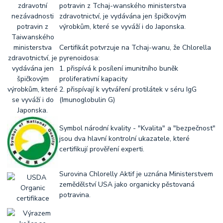
potravin z Tchaj-wanského ministerstva
zdravotnictví, je vydávána jen špičkovým
výrobkům, které se vyváží i do Japonska.
Certifikát potvrzuje na Tchaj-wanu, že Chlorella
pyrenoidosa:
1. přispívá k posílení imunitního buněk
proliferativní kapacity
2. přispívají k vytváření protilátek v séru IgG
(Imunoglobulin G)
Symbol národní kvality - "Kvalita" a "bezpečnost"
jsou dva hlavní kontrolní ukazatele, které
certifikují prověření experti.
Surovina Chlorelly Aktif je uznána Ministerstvem
zemědělství USA jako organicky pěstovaná
potravina.