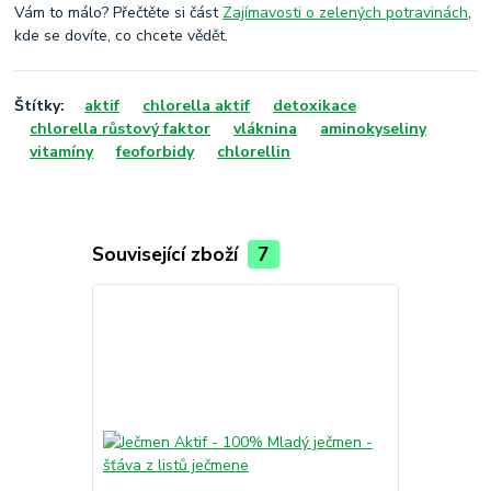
Vám to málo? Přečtěte si část
Zajímavosti o zelených potravinách
,
kde se dovíte, co chcete vědět.
Štítky:
aktif
chlorella aktif
detoxikace
chlorella růstový faktor
vláknina
aminokyseliny
vitamíny
feoforbidy
chlorellin
Související zboží
7