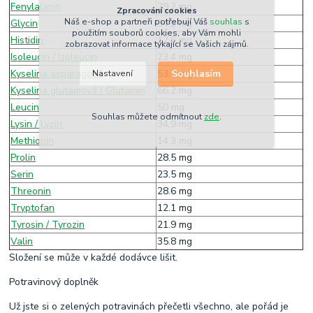
Fenylalanin
29.2 mg
Zpracování cookies
Náš e-shop a partneři potřebují Váš
souhlas
s
Glycin
34.2 mg
použitím souborů cookies, aby Vám mohli
Histidin
12.6 mg
zobrazovat informace týkající se Vašich zájmů.
Isoleucin / Izoleucin
23.4 mg
Souhlasím
Kyselina asparagová
53.2 mg
Nastavení
Kyselina glutamová / Glutamin
66.2 mg
Leucin
50 mg
Souhlas můžete odmítnout
zde
.
Lysin / Lyzin
34.9 mg
Methionin
14.3 mg
Prolin
28.5 mg
Serin
23.5 mg
Threonin
28.6 mg
Tryptofan
12.1 mg
Tyrosin / Tyrozin
21.9 mg
Valin
35.8 mg
Složení se může v každé dodávce lišit.
Potravinový doplněk
Už jste si o zelených potravinách přečetli všechno, ale pořád je