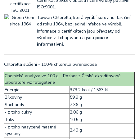
Certifikace SGS v oblasti řízení výroby potravin
ISO:9001.
Taiwan Chlorella, která vyrábí surovinu, tak činí
od roku 1964, bez jediné infekce ve výrobě.
Informace o certifikátech jsou převzaty od
výrobce z Tchaj-wanu a jsou
pouze
informativní
.
Chlorella složení - 100% chlorella pyrenoidosa
Chemická analýza ve 100 g - Rozbor z České akreditované
laboratoře viz fotogalerie
Energie
373.2 kcal / 1563 kJ
Bílkoviny
59.9 g
Sacharidy
7.36 g
- z toho cukry
2.06 g
Tuky
10.5 g
- z toho nasycené mastné
2.49 g
kyseliny