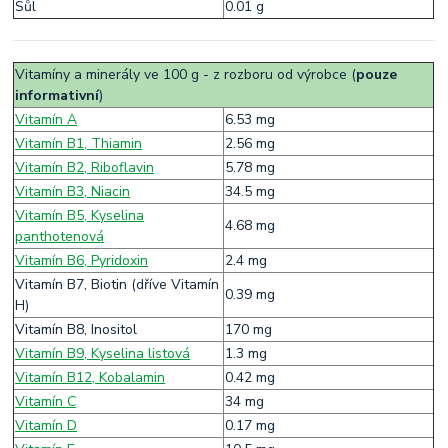
Sůl
0.01 g
Vitamíny a minerály ve 100 g - z rozboru od výrobce (
pouze
informativní
)
Vitamín A
6.53 mg
Vitamín B1, Thiamin
2.56 mg
Vitamín B2, Riboflavin
5.78 mg
Vitamín B3, Niacin
34.5 mg
Vitamín B5, Kyselina
4.68 mg
panthotenová
Vitamín B6, Pyridoxin
2.4 mg
Vitamín B7, Biotin (dříve Vitamín
0.39 mg
H)
Vitamín B8, Inositol
170 mg
Vitamín B9, Kyselina listová
1.3 mg
Vitamín B12, Kobalamin
0.42 mg
Vitamín C
34 mg
Vitamín D
0.17 mg