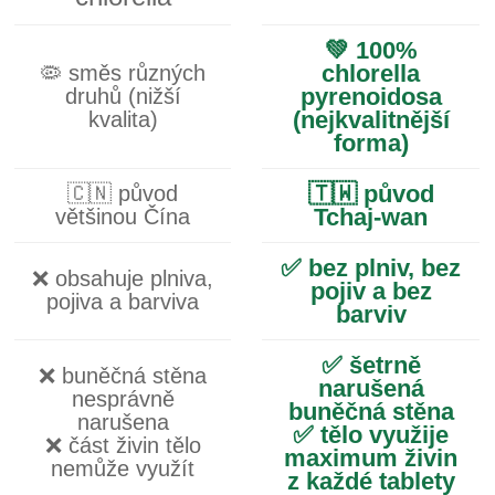
💚 100%
chlorella
🦠 směs různých
pyrenoidosa
druhů (nižší
(nejkvalitnější
kvalita)
forma)
🇹🇼 původ
🇨🇳 původ
Tchaj-wan
většinou Čína
✅ bez plniv, bez
❌ obsahuje plniva,
pojiv a bez
pojiva a barviva
barviv
✅ šetrně
❌ buněčná stěna
narušená
nesprávně
buněčná stěna
narušena
✅ tělo využije
❌ část živin tělo
maximum živin
nemůže využít
z každé tablety