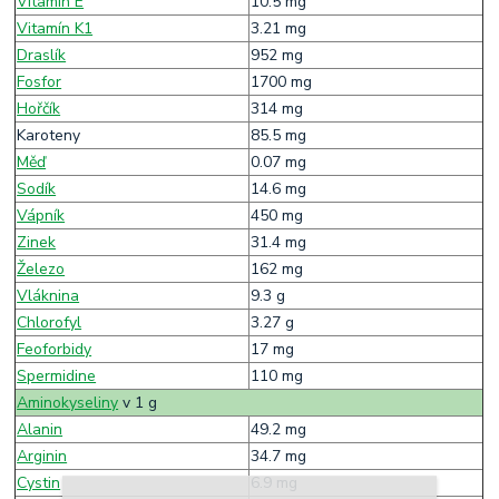
Vitamín E
10.5 mg
Vitamín K1
3.21 mg
Draslík
952 mg
Fosfor
1700 mg
Hořčík
314 mg
Karoteny
85.5 mg
Měď
0.07 mg
Sodík
14.6 mg
Vápník
450 mg
Zinek
31.4 mg
Železo
162 mg
Vláknina
9.3 g
Chlorofyl
3.27 g
Feoforbidy
17 mg
Spermidine
110 mg
Aminokyseliny
v 1 g
Alanin
49.2 mg
Arginin
34.7 mg
Cystin
6.9 mg