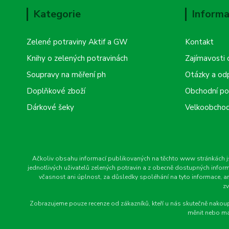
Kategorie
Informa
Zelené potraviny Aktif a GW
Kontakt
Knihy o zelených potravinách
Zajímavosti 
Soupravy na měření ph
Otázky a od
Doplňkové zboží
Obchodní p
Dárkové šeky
Velkoobchod
Ačkoliv obsahu informací publikovaných na těchto www stránkách jsm
jednotlivých uživatelů zelených potravin a z obecně dostupných informa
včasnost ani úplnost, za důsledky spoléhání na tyto informace, a
zv
Zobrazujeme pouze recenze od zákazníků, kteří u nás skutečně nakoupi
měnit nebo ma