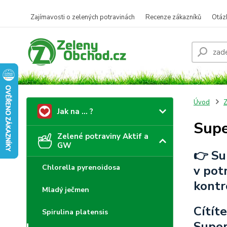
Zajímavosti o zelených potravinách
Recenze zákazníků
Otáz
Úvod
Z
Jak na ... ?
Supe
Zelené potraviny Aktif a
GW
👉 Su
Chlorella pyrenoidosa
v pot
kontr
Mladý ječmen
Cítít
Spirulina platensis
Super