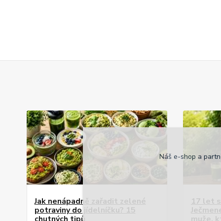
Náš e-shop a partn
Jak nenápadně zařadit zelené
17 let 
potraviny do jídelníčku? 15
Ječmene
chutných tipů
muže, k