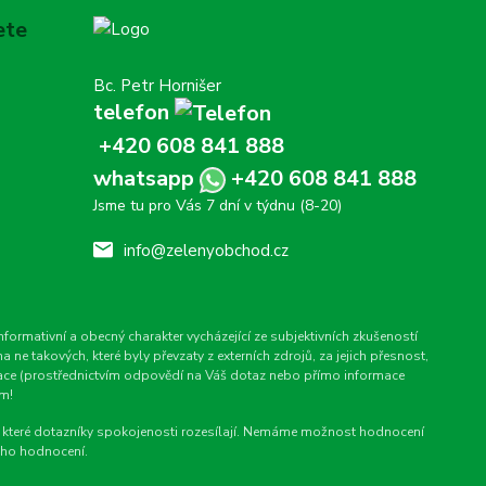
ete
Bc. Petr Hornišer
telefon
+420 608 841 888
whatsapp
+420 608 841 888
Jsme tu pro Vás 7 dní v týdnu (8-20)
info@zelenyobchod.cz
rmativní a obecný charakter vycházející ze subjektivních zkušeností
e takových, které byly převzaty z externích zdrojů, za jejich přesnost,
rmace (prostřednictvím odpovědí na Váš dotaz nebo přímo informace
em!
cz, které dotazníky spokojenosti rozesílají. Nemáme možnost hodnocení
ého hodnocení.