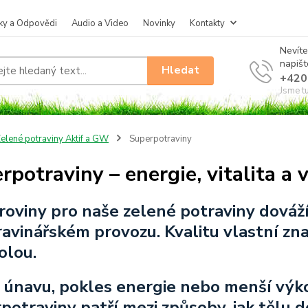
ky a Odpovědi
Audio a Video
Novinky
Kontakty
Nevíte
napiš
Hledat
+420
Jsme t
elené potraviny Aktif a GW
Superpotraviny
rpotraviny – energie, vitalita a 
roviny pro naše zelené potraviny dováží
ravinářském provozu. Kvalitu vlastní zn
olou.
e únavu, pokles energie nebo menší výk
potraviny patří mezi způsoby, jak tělu do