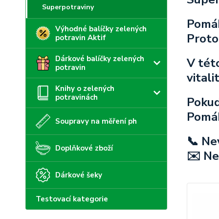
Superpotraviny
Pomáh
Výhodné balíčky zelených
Proto 
potravin Aktif
Dárkové balíčky zelených
V tét
potravin
vitali
Knihy o zelených
potravinách
Pokud
Pomáh
Soupravy na měření ph
📞 Ne
Doplňkové zboží
✉️ Ne
Dárkové šeky
Testovací kategorie