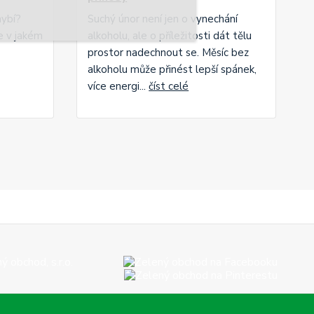
hybí?
Suchý únor není jen o vynechání
le v jakém
alkoholu, ale o příležitosti dát tělu
prostor nadechnout se. Měsíc bez
alkoholu může přinést lepší spánek,
více energi...
číst celé