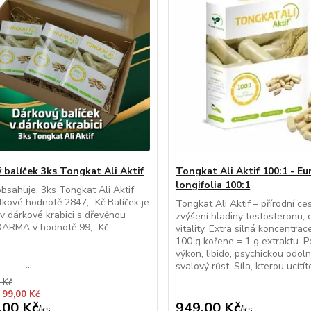
 balíček 3ks Tongkat Ali Aktif
Tongkat Ali Aktif 100:1 - E
longifolia 100:1
obsahuje: 3ks Tongkat Ali Aktif
lkové hodnotě 2847,- Kč Balíček je
Tongkat Ali Aktif – přírodní ce
v dárkové krabici s dřevěnou
zvýšení hladiny testosteronu, 
DARMA v hodnotě 99,- Kč
vitality. Extra silná koncentrac
100 g kořene = 1 g extraktu. 
výkon, libido, psychickou odoln
..
svalový růst. Síla, kterou ucítít
 Kč
 99,00 Kč
,00 Kč
949,00 Kč
/
ks
/
ks