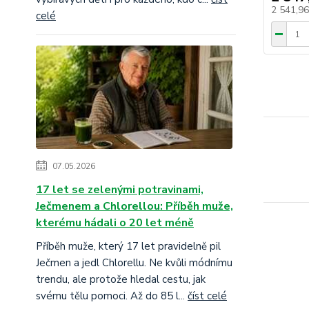
2 541,9
celé
07.05.2026
17 let se zelenými potravinami,
Ječmenem a Chlorellou: Příběh muže,
kterému hádali o 20 let méně
Příběh muže, který 17 let pravidelně pil
Ječmen a jedl Chlorellu. Ne kvůli módnímu
trendu, ale protože hledal cestu, jak
svému tělu pomoci. Až do 85 l...
číst celé