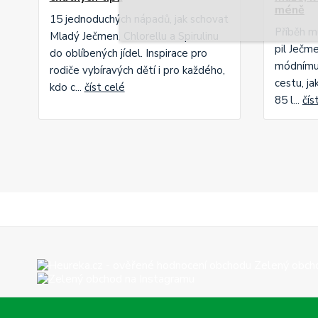
méně
15 jednoduchých nápadů, jak schovat
Příběh m
Mladý Ječmen, Chlorellu a Spirulinu
pil Ječme
do oblíbených jídel. Inspirace pro
módnímu 
rodiče vybíravých dětí i pro každého,
cestu, j
kdo c...
číst celé
85 l...
čís