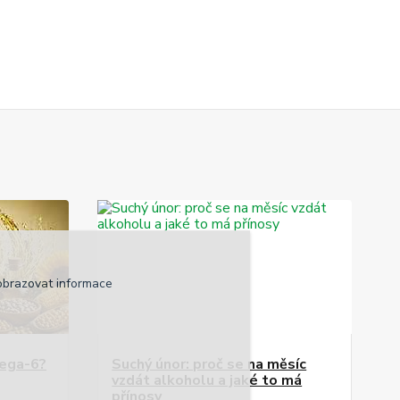
obrazovat informace
mega-6?
Suchý únor: proč se na měsíc
vzdát alkoholu a jaké to má
přínosy