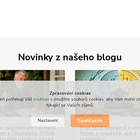
Novinky z našeho blogu
Zpracování cookies
eři potřebují Váš
souhlas
s použitím souborů cookies, aby Vám mohli z
týkající se Vašich zájmů.
Souhlasím
Nastavení
se zelenými potravinami,
Proč řešit omega-3 a o
m a Chlorellou: Příběh
Nejde o množství, ale o
terému hádali o 20 let
rovnováhu