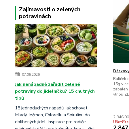
Dárkový
07.06.2026
Balíček 
Jak nenápadně zařadit zelené
15g v ce
zabalen 
potraviny do jídelníčku? 15 chutných
vlnou Z
tipů
15 jednoduchých nápadů, jak schovat
.
Mladý Ječmen, Chlorellu a Spirulinu do
2 946,00
oblíbených jídel. Inspirace pro rodiče
Ušetříte
2 847
vybíravých dětí i pro každého, kdo c...
číst