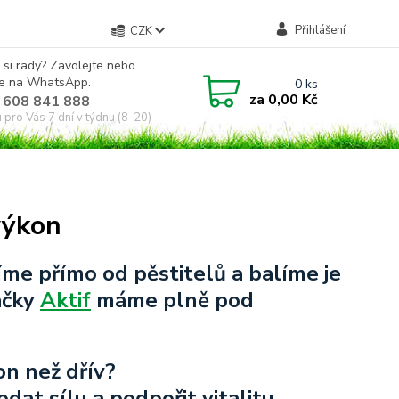
Přihlášení
CZK
 si rady? Zavolejte nebo
te na WhatsApp.
0
ks
za
0,00 Kč
 608 841 888
u pro Vás 7 dní v týdnu (8-20)
výkon
me přímo od pěstitelů a balíme je
ačky
Aktif
máme plně pod
on než dřív?
dat sílu a podpořit vitalitu.