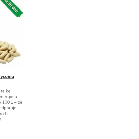
urycoma
sta ke
energie a
e 100:1 – ze
Podporuje
ost i
e.