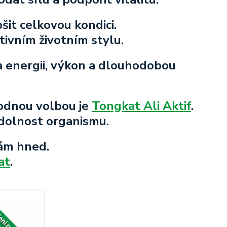
šit celkovou kondici.
aktivním životním stylu.
a energii, výkon a dlouhodobou
hodnou volbou je
Tongkat Ali Aktif
.
odolnost organismu.
ám hned.
at
.