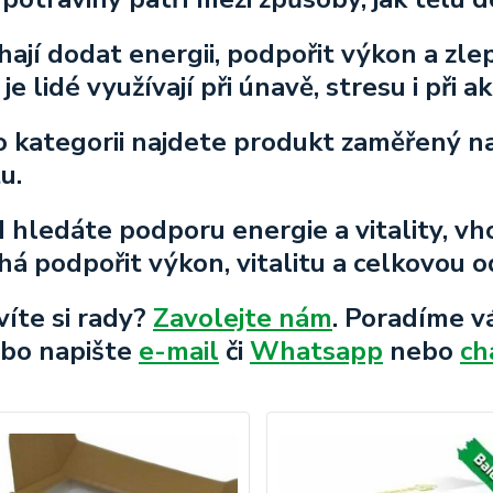
ají dodat energii, podpořit výkon a zlep
je lidé využívají při únavě, stresu i při 
o kategorii najdete produkt zaměřený n
tu.
 hledáte podporu energie a vitality, v
á podpořit výkon, vitalitu a celkovou 
víte si rady?
Zavolejte nám
. Poradíme v
bo napište
e-mail
či
Whatsapp
nebo
ch