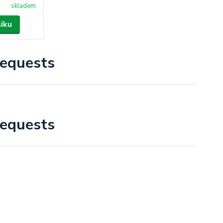
skladem
šíku
equests
equests