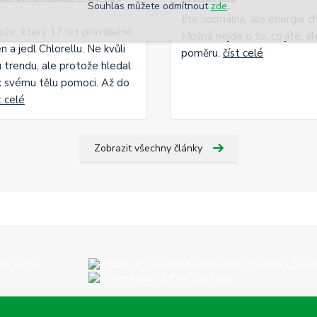
Souhlas můžete odmítnout
zde
.
Jíte normálně, ale energie c
uže, který 17 let pravidelně
Možná nejde o to, co jíte, a
n a jedl Chlorellu. Ne kvůli
poměru.
číst celé
trendu, ale protože hledal
ak svému tělu pomoci. Až do
t celé
Zobrazit všechny články