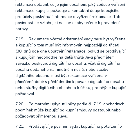
reklamaci uplatnil, co je jejím obsahem, jaký způsob vyřízení
reklamace kupující požaduje a kontaktní údaje kupujícího
pro účely poskytnutí informace o vyřízení reklamace. Tato
povinnost se vztahuje i na jiné osoby určené k provedení
opravy.
7.19. Reklamace včetně odstranění vady musí být vyřízena
a kupující o tom musí být informován nejpozději do třiceti
(30) dnů ode dne uplatnění reklamace, pokud se prodávající
s kupujícím nedohodne na delší lhůtě. Je-li předmětem
závazku poskytnutí digitálního obsahu, včetně digitálního
obsahu dodaného na hmotném nosiči, nebo služby
digitálního obsahu, musí být reklamace vyřízena v
přiměřené době s přihlédnutím k povaze digitálního obsahu
nebo služby digitálního obsahu a k účelu, pro nějž je kupující
požadoval.
7.20. Po marném uplynutí lhůty podle čl. 7.19. obchodních
podmínek může kupující od kupní smlouvy odstoupit nebo
požadovat přiměřenou slevu.
7.21. Prodávající je povinen vydat kupujícímu potvrzení o