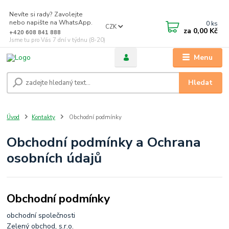
Nevíte si rady? Zavolejte
nebo napište na WhatsApp.
0
ks
CZK
za
0,00 Kč
+420 608 841 888
Jsme tu pro Vás 7 dní v týdnu (8-20)
Menu
Hledat
Úvod
Kontakty
Obchodní podmínky
Obchodní podmínky a Ochrana
osobních údajů
Obchodní podmínky
obchodní společnosti
Zelený obchod, s.r.o.