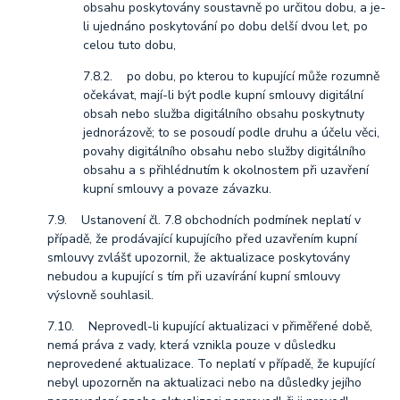
obsahu poskytovány soustavně po určitou dobu, a je-
li ujednáno poskytování po dobu delší dvou let, po
celou tuto dobu,
7.8.2. po dobu, po kterou to kupující může rozumně
očekávat, mají-li být podle kupní smlouvy digitální
obsah nebo služba digitálního obsahu poskytnuty
jednorázově; to se posoudí podle druhu a účelu věci,
povahy digitálního obsahu nebo služby digitálního
obsahu a s přihlédnutím k okolnostem při uzavření
kupní smlouvy a povaze závazku.
7.9. Ustanovení čl. 7.8 obchodních podmínek neplatí v
případě, že prodávající kupujícího před uzavřením kupní
smlouvy zvlášť upozornil, že aktualizace poskytovány
nebudou a kupující s tím při uzavírání kupní smlouvy
výslovně souhlasil.
7.10. Neprovedl-li kupující aktualizaci v přiměřené době,
nemá práva z vady, která vznikla pouze v důsledku
neprovedené aktualizace. To neplatí v případě, že kupující
nebyl upozorněn na aktualizaci nebo na důsledky jejího