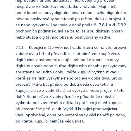
neprovedení anebo aktualizaci neprovedl či ji provedl
nesprávně v důsledku nedostatku v návodu. Mají-li být
podle kupní smlouvy digitální obsah nebo služba digitálního
obsahu poskytovány soustavně po určitou dobu a projeví-li
se nebo vyskytne-li se vada v době podle čl. 7.8.1 a čl. 7.8.2
obchodních podmínek, má se za to, že jsou digitální obsah
nebo služba digitálního obsahu poskytovány vadně.
7.11. Kupující může vytknout vadu, která se na věci projeví
v době dvou let od převzetí. Je-li předmětem koupě věc s
digitálními vlastnostmi a mají-li být podle kupní smlouvy
digitální obsah nebo služba digitálního obsahu poskytovány
soustavně po určitou dobu, může kupující vytknout vadu,
která se na nich vyskytne nebo projeví v době dvou let od
převzetí. Má-li být plněno po dobu delší dvou let, má
kupující právo z vady, která se vyskytne nebo projeví v této
době. Soud právo z vady přizná i v případě, že nebyla
vytknuta bez zbytečného odkladu poté, co ji mohl kupující
při dostatečné péči zjistit. Vytkl-li kupující prodávajícímu
vadu oprávněně, doba pro vytčení vady věci neběží po dobu,
po kterou kupující nemůže věc užívat.