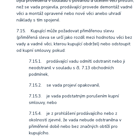
byla provedena v souladu s povahou a účelem věci předtím,
než se vada projevila, prodávající provede demontáž vadné
věci a montáž opravené nebo nové věci anebo uhradí
náklady s tím spojené.
7.15. Kupující může požadovat přiměřenou slevu
(přiměřená sleva se určí jako rozdíl mezi hodnotou věci bez
vady a vadné věci, kterou kupující obdržel) nebo odstoupit
od kupní smlouvy, pokud:
7.15.1. prodávající vadu odmítl odstranit nebo ji
neodstranil v souladu s čl. 7.13 obchodních
podmínek,
7.15.2. se vada projeví opakovaně,
7.15.3. je vada podstatným porušením kupní
smlouvy, nebo
7.15.4. je z prohlášení prodávajícího nebo z
okolností zjevné, že vada nebude odstraněna v
přiměřené době nebo bez značných obtíží pro
kupujícího.