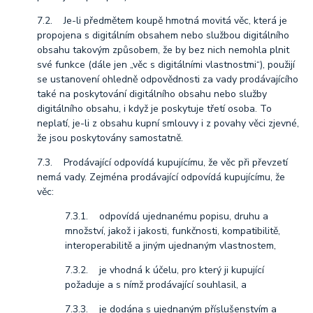
7.2. Je-li předmětem koupě hmotná movitá věc, která je
propojena s digitálním obsahem nebo službou digitálního
obsahu takovým způsobem, že by bez nich nemohla plnit
své funkce (dále jen „věc s digitálními vlastnostmi“), použijí
se ustanovení ohledně odpovědnosti za vady prodávajícího
také na poskytování digitálního obsahu nebo služby
digitálního obsahu, i když je poskytuje třetí osoba. To
neplatí, je-li z obsahu kupní smlouvy i z povahy věci zjevné,
že jsou poskytovány samostatně.
7.3. Prodávající odpovídá kupujícímu, že věc při převzetí
nemá vady. Zejména prodávající odpovídá kupujícímu, že
věc:
7.3.1. odpovídá ujednanému popisu, druhu a
množství, jakož i jakosti, funkčnosti, kompatibilitě,
interoperabilitě a jiným ujednaným vlastnostem,
7.3.2. je vhodná k účelu, pro který ji kupující
požaduje a s nímž prodávající souhlasil, a
7.3.3. je dodána s ujednaným příslušenstvím a