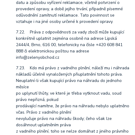
datu a způsobu vyřízení reklamace, včetně potvrzení o
provedení opravy, a době jejího trvání, případně písemné
odůvodnění zamítnutí reklamace. Tato povinnost se
vztahuje i na jiné osoby určené k provedení opravy.
7.22. Práva z odpovědnosti za vady zboží může kupující
konkrétně uplatnit zejména osobně na adrese Lipská
2444/4, Brno, 616 00, telefonicky na čísle +420 608 841
888 či elektronickou poštou na adrese
info@zelenyobchod.cz
7.23. Kdo má právo z vadného plnění, náleží mu i náhrada
nákladů účelně vynaložených přiuplatnění tohoto práva.
Neuplatní-li však kupující právo na náhradu do jednoho
měsíce
po uplynutí lhůty, ve které je třeba vytknout vadu, soud
právo nepřizná, pokud
prodávající namítne, že právo na náhradu nebylo uplatněno
včas. Právo z vadného plnění
nevylučuje právo na náhradu škody; čeho však lze
dosáhnout uplatněním práva
z vadného plnění, toho se nelze domáhat z jiného právního