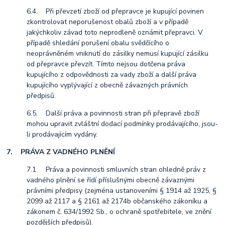
6.4. Při převzetí zboží od přepravce je kupující povinen
zkontrolovat neporušenost obalů zboží a v případě
jakýchkoliv závad toto neprodleně oznámit přepravci. V
případě shledání porušení obalu svědčícího o
neoprávněném vniknutí do zásilky nemusí kupující zásilku
od přepravce převzít. Tímto nejsou dotčena práva
kupujícího z odpovědnosti za vady zboží a další práva
kupujícího vyplývající z obecně závazných právních
předpisů.
6.5. Další práva a povinnosti stran při přepravě zboží
mohou upravit zvláštní dodací podmínky prodávajícího, jsou-
li prodávajícím vydány.
7. PRÁVA Z VADNÉHO PLNĚNÍ
7.1. Práva a povinnosti smluvních stran ohledně práv z
vadného plnění se řídí příslušnými obecně závaznými
právními předpisy (zejména ustanoveními § 1914 až 1925, §
2099 až 2117 a § 2161 až 2174b občanského zákoníku a
zákonem č. 634/1992 Sb., o ochraně spotřebitele, ve znění
pozdějších předpisů).