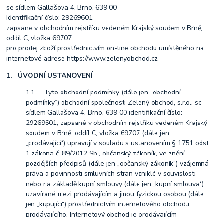
se sídlem Gallašova 4, Brno, 639 00
identifikační číslo: 29269601
zapsané v obchodním rejstříku vedeném Krajský soudem v Brně,
oddíl C, vložka 69707
pro prodej zboží prostřednictvím on-line obchodu umístěného na
internetové adrese https://www.zelenyobchod.cz
1. ÚVODNÍ USTANOVENÍ
1.1. Tyto obchodní podmínky (dále jen „obchodní
podmínky“) obchodní společnosti Zelený obchod, s.r.o., se
sídlem Gallašova 4, Brno, 639 00 identifikační číslo:
29269601, zapsané v obchodním rejstříku vedeném Krajský
soudem v Brně, oddíl C, vložka 69707 (dále jen
„prodávající“) upravují v souladu s ustanovením § 1751 odst.
1 zákona č. 89/2012 Sb., občanský zákoník, ve znění
pozdějších předpisů (dále jen „občanský zákoník“) vzájemná
práva a povinnosti smluvních stran vzniklé v souvislosti
nebo na základě kupní smlouvy (dále jen „kupní smlouva“)
uzavírané mezi prodávajícím a jinou fyzickou osobou (dále
jen „kupující“) prostřednictvím internetového obchodu
prodávajícího. Internetový obchod je prodávajícím