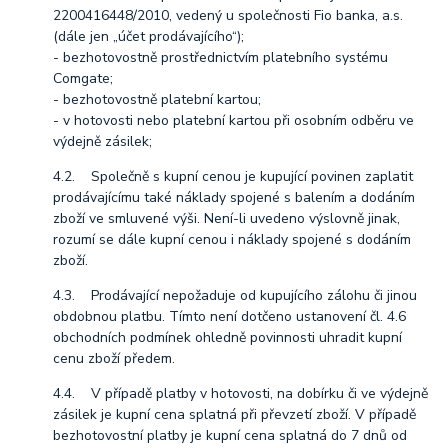
2200416448/2010, vedený u společnosti Fio banka, a.s.
(dále jen „účet prodávajícího“);
- bezhotovostně prostřednictvím platebního systému
Comgate;
- bezhotovostně platební kartou;
- v hotovosti nebo platební kartou při osobním odběru ve
výdejně zásilek;
4.2. Společně s kupní cenou je kupující povinen zaplatit
prodávajícímu také náklady spojené s balením a dodáním
zboží ve smluvené výši. Není-li uvedeno výslovně jinak,
rozumí se dále kupní cenou i náklady spojené s dodáním
zboží.
4.3. Prodávající nepožaduje od kupujícího zálohu či jinou
obdobnou platbu. Tímto není dotčeno ustanovení čl. 4.6
obchodních podmínek ohledně povinnosti uhradit kupní
cenu zboží předem.
4.4. V případě platby v hotovosti, na dobírku či ve výdejně
zásilek je kupní cena splatná při převzetí zboží. V případě
bezhotovostní platby je kupní cena splatná do 7 dnů od