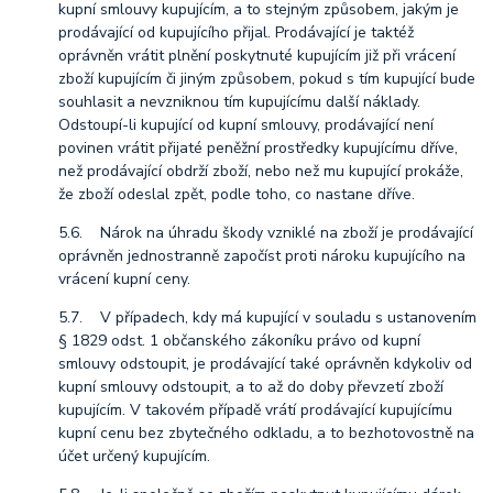
kupní smlouvy kupujícím, a to stejným způsobem, jakým je
prodávající od kupujícího přijal. Prodávající je taktéž
oprávněn vrátit plnění poskytnuté kupujícím již při vrácení
zboží kupujícím či jiným způsobem, pokud s tím kupující bude
souhlasit a nevzniknou tím kupujícímu další náklady.
Odstoupí-li kupující od kupní smlouvy, prodávající není
povinen vrátit přijaté peněžní prostředky kupujícímu dříve,
než prodávající obdrží zboží, nebo než mu kupující prokáže,
že zboží odeslal zpět, podle toho, co nastane dříve.
5.6. Nárok na úhradu škody vzniklé na zboží je prodávající
oprávněn jednostranně započíst proti nároku kupujícího na
vrácení kupní ceny.
5.7. V případech, kdy má kupující v souladu s ustanovením
§ 1829 odst. 1 občanského zákoníku právo od kupní
smlouvy odstoupit, je prodávající také oprávněn kdykoliv od
kupní smlouvy odstoupit, a to až do doby převzetí zboží
kupujícím. V takovém případě vrátí prodávající kupujícímu
kupní cenu bez zbytečného odkladu, a to bezhotovostně na
účet určený kupujícím.