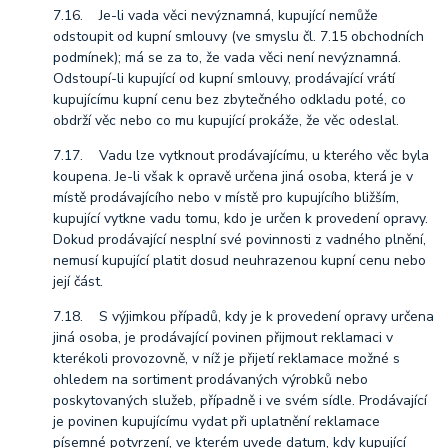
7.16. Je-li vada věci nevýznamná, kupující nemůže
odstoupit od kupní smlouvy (ve smyslu čl. 7.15 obchodních
podmínek); má se za to, že vada věci není nevýznamná.
Odstoupí-li kupující od kupní smlouvy, prodávající vrátí
kupujícímu kupní cenu bez zbytečného odkladu poté, co
obdrží věc nebo co mu kupující prokáže, že věc odeslal.
7.17. Vadu lze vytknout prodávajícímu, u kterého věc byla
koupena. Je-li však k opravě určena jiná osoba, která je v
místě prodávajícího nebo v místě pro kupujícího bližším,
kupující vytkne vadu tomu, kdo je určen k provedení opravy.
Dokud prodávající nesplní své povinnosti z vadného plnění,
nemusí kupující platit dosud neuhrazenou kupní cenu nebo
její část.
7.18. S výjimkou případů, kdy je k provedení opravy určena
jiná osoba, je prodávající povinen přijmout reklamaci v
kterékoli provozovně, v níž je přijetí reklamace možné s
ohledem na sortiment prodávaných výrobků nebo
poskytovaných služeb, případně i ve svém sídle. Prodávající
je povinen kupujícímu vydat při uplatnění reklamace
písemné potvrzení, ve kterém uvede datum, kdy kupující