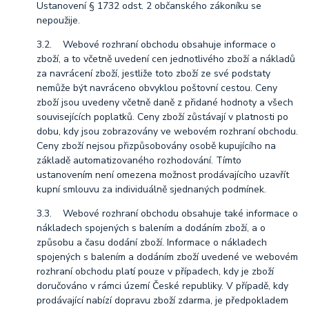
Ustanovení § 1732 odst. 2 občanského zákoníku se
nepoužije.
3.2. Webové rozhraní obchodu obsahuje informace o
zboží, a to včetně uvedení cen jednotlivého zboží a nákladů
za navrácení zboží, jestliže toto zboží ze své podstaty
nemůže být navráceno obvyklou poštovní cestou. Ceny
zboží jsou uvedeny včetně daně z přidané hodnoty a všech
souvisejících poplatků. Ceny zboží zůstávají v platnosti po
dobu, kdy jsou zobrazovány ve webovém rozhraní obchodu.
Ceny zboží nejsou přizpůsobovány osobě kupujícího na
základě automatizovaného rozhodování. Tímto
ustanovením není omezena možnost prodávajícího uzavřít
kupní smlouvu za individuálně sjednaných podmínek.
3.3. Webové rozhraní obchodu obsahuje také informace o
nákladech spojených s balením a dodáním zboží, a o
způsobu a času dodání zboží. Informace o nákladech
spojených s balením a dodáním zboží uvedené ve webovém
rozhraní obchodu platí pouze v případech, kdy je zboží
doručováno v rámci území České republiky. V případě, kdy
prodávající nabízí dopravu zboží zdarma, je předpokladem