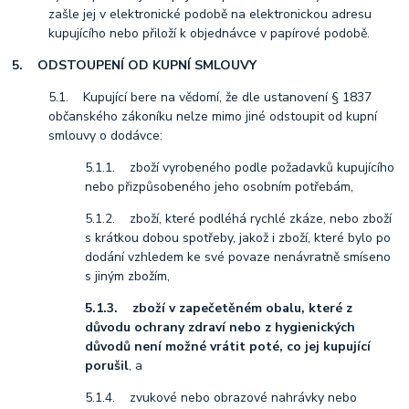
zašle jej v elektronické podobě na elektronickou adresu
kupujícího nebo přiloží k objednávce v papírové podobě.
5. ODSTOUPENÍ OD KUPNÍ SMLOUVY
5.1. Kupující bere na vědomí, že dle ustanovení § 1837
občanského zákoníku nelze mimo jiné odstoupit od kupní
smlouvy o dodávce:
5.1.1. zboží vyrobeného podle požadavků kupujícího
nebo přizpůsobeného jeho osobním potřebám,
5.1.2. zboží, které podléhá rychlé zkáze, nebo zboží
s krátkou dobou spotřeby, jakož i zboží, které bylo po
dodání vzhledem ke své povaze nenávratně smíseno
s jiným zbožím,
5.1.3. zboží v zapečetěném obalu, které z
důvodu ochrany zdraví nebo z hygienických
důvodů není možné vrátit poté, co jej kupující
porušil
, a
5.1.4. zvukové nebo obrazové nahrávky nebo