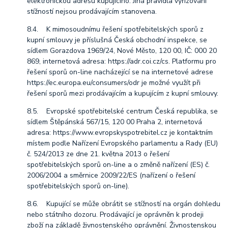
elektronickou adresu kupujícího. Jiná pravidla vyřizování
stížností nejsou prodávajícím stanovena.
8.4. K mimosoudnímu řešení spotřebitelských sporů z
kupní smlouvy je příslušná Česká obchodní inspekce, se
sídlem Gorazdova 1969/24, Nové Město, 120 00, IČ: 000 20
869, internetová adresa: https://adr.coi.cz/cs. Platformu pro
řešení sporů on-line nacházející se na internetové adrese
https://ec.europa.eu/consumers/odr je možné využít při
řešení sporů mezi prodávajícím a kupujícím z kupní smlouvy.
8.5. Evropské spotřebitelské centrum Česká republika, se
sídlem Štěpánská 567/15, 120 00 Praha 2, internetová
adresa: https://www.evropskyspotrebitel.cz je kontaktním
místem podle Nařízení Evropského parlamentu a Rady (EU)
č. 524/2013 ze dne 21. května 2013 o řešení
spotřebitelských sporů on-line a o změně nařízení (ES) č.
2006/2004 a směrnice 2009/22/ES (nařízení o řešení
spotřebitelských sporů on-line).
8.6. Kupující se může obrátit se stížností na orgán dohledu
nebo státního dozoru. Prodávající je oprávněn k prodeji
zboží na základě živnostenského oprávnění. Živnostenskou