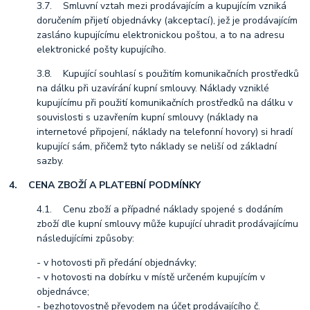
3.7. Smluvní vztah mezi prodávajícím a kupujícím vzniká
doručením přijetí objednávky (akceptací), jež je prodávajícím
zasláno kupujícímu elektronickou poštou, a to na adresu
elektronické pošty kupujícího.
3.8. Kupující souhlasí s použitím komunikačních prostředků
na dálku při uzavírání kupní smlouvy. Náklady vzniklé
kupujícímu při použití komunikačních prostředků na dálku v
souvislosti s uzavřením kupní smlouvy (náklady na
internetové připojení, náklady na telefonní hovory) si hradí
kupující sám, přičemž tyto náklady se neliší od základní
sazby.
4. CENA ZBOŽÍ A PLATEBNÍ PODMÍNKY
4.1. Cenu zboží a případné náklady spojené s dodáním
zboží dle kupní smlouvy může kupující uhradit prodávajícímu
následujícími způsoby:
- v hotovosti při předání objednávky;
- v hotovosti na dobírku v místě určeném kupujícím v
objednávce;
- bezhotovostně převodem na účet prodávajícího č.