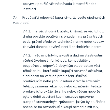
pokyny k použití, včetně návodu k montáži nebo
instalaci.
7.4. Prodávající odpovídá kupujícímu, že vedle ujednaných
vlastností:
7.4.1. je věc vhodná k účelu, k němuž se věc tohoto
druhu obvykle používá, i s ohledem na práva třetích
osob, právní předpisy, technické normy nebo kodexy
chování daného odvětví, není-li technických norem,
7.4.2. věc množstvím, jakostí a dalšími vlastnostmi,
včetně životnosti, funkčnosti, kompatibility a
bezpečnosti, odpovídá obvyklým vlastnostem věcí
téhož druhu, které může kupující rozumně očekávat, i
s ohledem na veřejná prohlášení učiněná
prodávajícím nebo jinou osobou v témže smluvním
řetězci, zejména reklamou nebo označením, ledaže
prodávající prokáže, že si ho nebyl vědom nebo že
bylo v době uzavření kupní smlouvy upraveno
alespoň srovnatelným způsobem, jakým bylo učiněno,
anebo že na rozhodnutí o koupi nemohlo mít vliv,