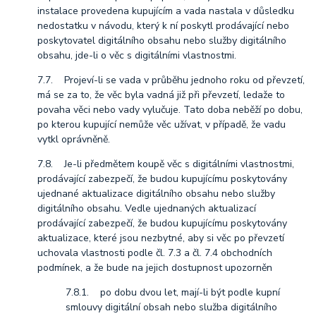
instalace provedena kupujícím a vada nastala v důsledku
nedostatku v návodu, který k ní poskytl prodávající nebo
poskytovatel digitálního obsahu nebo služby digitálního
obsahu, jde-li o věc s digitálními vlastnostmi.
7.7. Projeví-li se vada v průběhu jednoho roku od převzetí,
má se za to, že věc byla vadná již při převzetí, ledaže to
povaha věci nebo vady vylučuje. Tato doba neběží po dobu,
po kterou kupující nemůže věc užívat, v případě, že vadu
vytkl oprávněně.
7.8. Je-li předmětem koupě věc s digitálními vlastnostmi,
prodávající zabezpečí, že budou kupujícímu poskytovány
ujednané aktualizace digitálního obsahu nebo služby
digitálního obsahu. Vedle ujednaných aktualizací
prodávající zabezpečí, že budou kupujícímu poskytovány
aktualizace, které jsou nezbytné, aby si věc po převzetí
uchovala vlastnosti podle čl. 7.3 a čl. 7.4 obchodních
podmínek, a že bude na jejich dostupnost upozorněn
7.8.1. po dobu dvou let, mají-li být podle kupní
smlouvy digitální obsah nebo služba digitálního