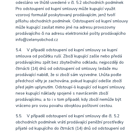
odesláno ve lhůtě uvedené v čl. 5.2 obchodních podmínek
Pro odstoupení od kupní smlouvy může kupující využit
vzorový formulář poskytovaný prodávajícím, jenž tvoří
přílohu obchodních podmínek. Odstoupení od kupní smlouvy
může kupující zasílat mimo jiné na adresu provozovny
prodávajícího či na adresu elektronické pošty prodávajícího
info@zelenyobchod.cz
5.4. V případě odstoupení od kupní smlouvy se kupní
smlouva od počátku ruší. Zboží kupující zašle nebo předá
prodávajícímu zpět bez zbytečného odkladu, nejpozději do
čtrnácti (14) dnů od odstoupení od smlouvy, ledaže mu
prodávající nabídl, že si zboží sám vyzvedne. Lhůta podle
předchozí věty je zachována, pokud kupující odešle zboží
před jejím uplynutím. Odstoupí-li kupující od kupní smlouvy,
nese kupující náklady spojené s navrácením zboží
prodávajícímu, a to i v tom případě, kdy zboží nemůže být
vráceno pro svou povahu obvyklou poštovní cestou.
5.5. V případě odstoupení od kupní smlouvy dle čl. 5.2
obchodních podmínek vrátí prodávající peněžní prostředky
přijaté od kupujícího do čtrnácti (14) dnů od odstoupení od