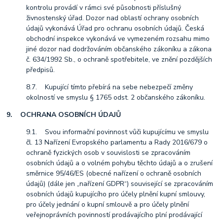
kontrolu provádí v rámci své působnosti příslušný
živnostenský úřad. Dozor nad oblastí ochrany osobních
údajů vykonává Úřad pro ochranu osobních údajů. Česká
obchodní inspekce vykonává ve vymezeném rozsahu mimo
jiné dozor nad dodržováním občanského zákoníku a zákona
č. 634/1992 Sb., o ochraně spotřebitele, ve znění pozdějších
předpisů.
8.7. Kupující tímto přebírá na sebe nebezpečí změny
okolností ve smyslu § 1765 odst. 2 občanského zákoníku.
9. OCHRANA OSOBNÍCH ÚDAJŮ
9.1. Svou informační povinnost vůči kupujícímu ve smyslu
čl. 13 Nařízení Evropského parlamentu a Rady 2016/679 o
ochraně fyzických osob v souvislosti se zpracováním
osobních údajů a o volném pohybu těchto údajů a o zrušení
směrnice 95/46/ES (obecné nařízení o ochraně osobních
údajů) (dále jen „nařízení GDPR“) související se zpracováním
osobních údajů kupujícího pro účely plnění kupní smlouvy,
pro účely jednání o kupní smlouvě a pro účely plnění
veřejnoprávních povinností prodávajícího plní prodávající