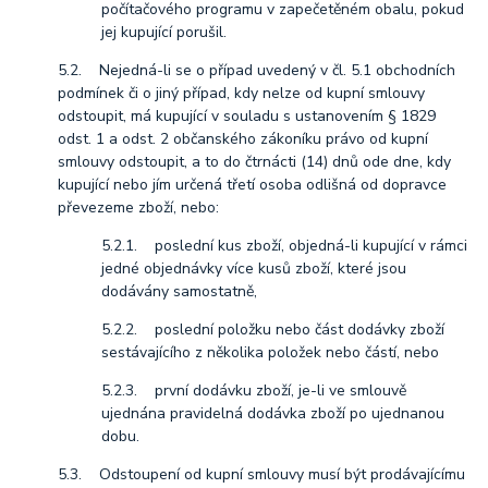
počítačového programu v zapečetěném obalu, pokud
jej kupující porušil.
5.2. Nejedná-li se o případ uvedený v čl. 5.1 obchodních
podmínek či o jiný případ, kdy nelze od kupní smlouvy
odstoupit, má kupující v souladu s ustanovením § 1829
odst. 1 a odst. 2 občanského zákoníku právo od kupní
smlouvy odstoupit, a to do čtrnácti (14) dnů ode dne, kdy
kupující nebo jím určená třetí osoba odlišná od dopravce
převezeme zboží, nebo:
5.2.1. poslední kus zboží, objedná-li kupující v rámci
jedné objednávky více kusů zboží, které jsou
dodávány samostatně,
5.2.2. poslední položku nebo část dodávky zboží
sestávajícího z několika položek nebo částí, nebo
5.2.3. první dodávku zboží, je-li ve smlouvě
ujednána pravidelná dodávka zboží po ujednanou
dobu.
5.3. Odstoupení od kupní smlouvy musí být prodávajícímu