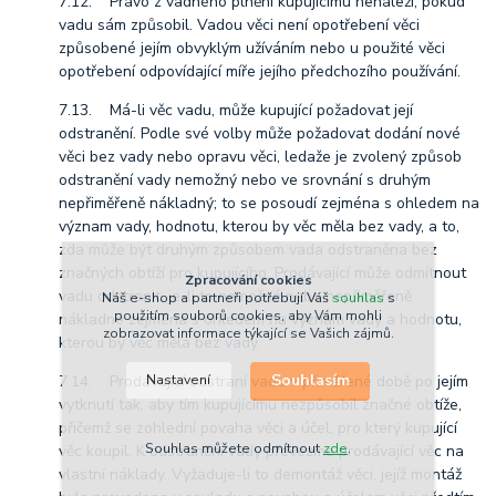
7.12. Právo z vadného plnění kupujícímu nenáleží, pokud
vadu sám způsobil. Vadou věci není opotřebení věci
způsobené jejím obvyklým užíváním nebo u použité věci
opotřebení odpovídající míře jejího předchozího používání.
7.13. Má-li věc vadu, může kupující požadovat její
odstranění. Podle své volby může požadovat dodání nové
věci bez vady nebo opravu věci, ledaže je zvolený způsob
odstranění vady nemožný nebo ve srovnání s druhým
nepřiměřeně nákladný; to se posoudí zejména s ohledem na
význam vady, hodnotu, kterou by věc měla bez vady, a to,
zda může být druhým způsobem vada odstraněna bez
značných obtíží pro kupujícího. Prodávající může odmítnout
Zpracování cookies
vadu odstranit, je-li to nemožné nebo nepřiměřeně
Náš e-shop a partneři potřebují Váš
souhlas
s
použitím souborů cookies, aby Vám mohli
nákladné zejména s ohledem na význam vady a hodnotu,
zobrazovat informace týkající se Vašich zájmů.
kterou by věc měla bez vady.
Souhlasím
7.14. Prodávající odstraní vadu v přiměřené době po jejím
Nastavení
vytknutí tak, aby tím kupujícímu nezpůsobil značné obtíže,
přičemž se zohlední povaha věci a účel, pro který kupující
Souhlas můžete odmítnout
zde
.
věc koupil. K odstranění vady převezme prodávající věc na
vlastní náklady. Vyžaduje-li to demontáž věci, jejíž montáž