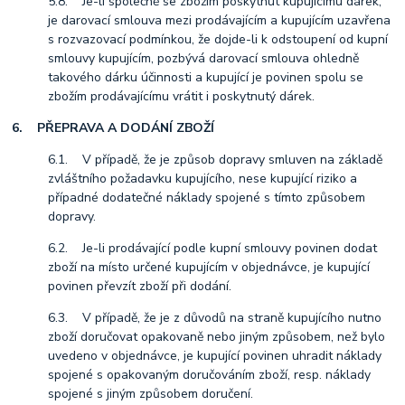
5.8. Je-li společně se zbožím poskytnut kupujícímu dárek,
je darovací smlouva mezi prodávajícím a kupujícím uzavřena
s rozvazovací podmínkou, že dojde-li k odstoupení od kupní
smlouvy kupujícím, pozbývá darovací smlouva ohledně
takového dárku účinnosti a kupující je povinen spolu se
zbožím prodávajícímu vrátit i poskytnutý dárek.
6. PŘEPRAVA A DODÁNÍ ZBOŽÍ
6.1. V případě, že je způsob dopravy smluven na základě
zvláštního požadavku kupujícího, nese kupující riziko a
případné dodatečné náklady spojené s tímto způsobem
dopravy.
6.2. Je-li prodávající podle kupní smlouvy povinen dodat
zboží na místo určené kupujícím v objednávce, je kupující
povinen převzít zboží při dodání.
6.3. V případě, že je z důvodů na straně kupujícího nutno
zboží doručovat opakovaně nebo jiným způsobem, než bylo
uvedeno v objednávce, je kupující povinen uhradit náklady
spojené s opakovaným doručováním zboží, resp. náklady
spojené s jiným způsobem doručení.