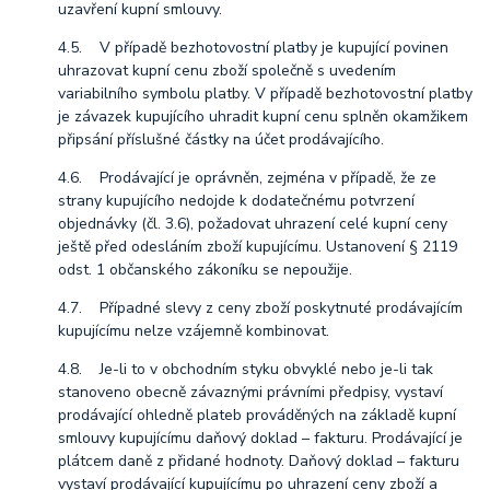
uzavření kupní smlouvy.
4.5. V případě bezhotovostní platby je kupující povinen
uhrazovat kupní cenu zboží společně s uvedením
variabilního symbolu platby. V případě bezhotovostní platby
je závazek kupujícího uhradit kupní cenu splněn okamžikem
připsání příslušné částky na účet prodávajícího.
4.6. Prodávající je oprávněn, zejména v případě, že ze
strany kupujícího nedojde k dodatečnému potvrzení
objednávky (čl. 3.6), požadovat uhrazení celé kupní ceny
ještě před odesláním zboží kupujícímu. Ustanovení § 2119
odst. 1 občanského zákoníku se nepoužije.
4.7. Případné slevy z ceny zboží poskytnuté prodávajícím
kupujícímu nelze vzájemně kombinovat.
4.8. Je-li to v obchodním styku obvyklé nebo je-li tak
stanoveno obecně závaznými právními předpisy, vystaví
prodávající ohledně plateb prováděných na základě kupní
smlouvy kupujícímu daňový doklad – fakturu. Prodávající je
plátcem daně z přidané hodnoty. Daňový doklad – fakturu
vystaví prodávající kupujícímu po uhrazení ceny zboží a