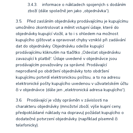
3.4.3. informace o nákladech spojených s dodáním
zboží (dále společně jen jako „objednávka“).
3.5. Před zasláním objednávky prodávajícímu je kupujícímu
umožněno zkontrolovat a měnit vstupní údaje, které do
objednávky kupující vložil, a to i s ohledem na možnost
kupujícího zjišťovat a opravovat chyby vzniklé při zadávání
dat do objednávky. Objednávku odešle kupující
prodávajícímu kliknutím na tlačítko „Odeslat objednávku
zavazující k platbě“. Údaje uvedené v objednávce jsou
prodávajícím považovány za správné. Prodávající
neprodleně po obdržení objednávky toto obdržení
kupujícímu potvrdí elektronickou poštou, a to na adresu
elektronické pošty kupujícího uvedenou v uživatelském účtu
či v objednávce (dále jen „elektronická adresa kupujícího“).
3.6. Prodávající je vždy oprávněn v závislosti na
charakteru objednávky (množství zboží, výše kupní ceny,
předpokládané náklady na dopravu) požádat kupujícího o
dodatečné potvrzení objednávky (například písemně či
telefonicky).