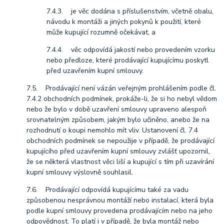
7.4.3. je věc dodána s příslušenstvím, včetně obalu,
návodu k montáži a jiných pokynů k použití, které
může kupující rozumně očekávat, a
7.4.4. věc odpovídá jakostí nebo provedením vzorku
nebo předloze, které prodávající kupujícímu poskytl
před uzavřením kupní smlouvy.
7.5. Prodávající není vázán veřejným prohlášením podle čl.
7.4.2 obchodních podmínek, prokáže-li, že si ho nebyl vědom
nebo že bylo v době uzavření smlouvy upraveno alespoň
srovnatelným způsobem, jakým bylo učiněno, anebo že na
rozhodnutí o koupi nemohlo mít vliv. Ustanovení čl. 7.4
obchodních podmínek se nepoužije v případě, že prodávající
kupujícího před uzavřením kupní smlouvy zvlášť upozornil,
že se některá vlastnost věci liší a kupující s tím při uzavírání
kupní smlouvy výslovně souhlasil.
7.6. Prodávající odpovídá kupujícímu také za vadu
způsobenou nesprávnou montáží nebo instalací, která byla
podle kupní smlouvy provedena prodávajícím nebo na jeho
odpovědnost. To platí i v případě, že byla montáž nebo