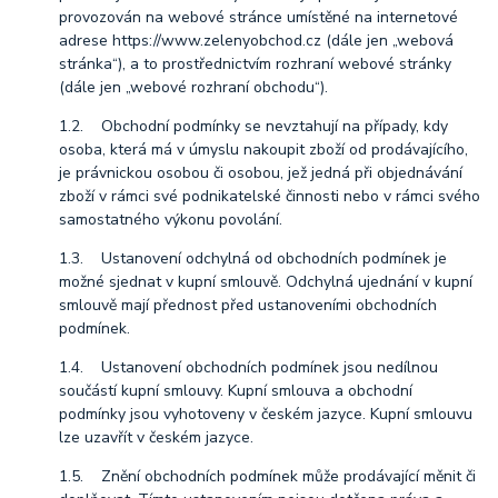
provozován na webové stránce umístěné na internetové
adrese https://www.zelenyobchod.cz (dále jen „webová
stránka“), a to prostřednictvím rozhraní webové stránky
(dále jen „webové rozhraní obchodu“).
1.2. Obchodní podmínky se nevztahují na případy, kdy
osoba, která má v úmyslu nakoupit zboží od prodávajícího,
je právnickou osobou či osobou, jež jedná při objednávání
zboží v rámci své podnikatelské činnosti nebo v rámci svého
samostatného výkonu povolání.
1.3. Ustanovení odchylná od obchodních podmínek je
možné sjednat v kupní smlouvě. Odchylná ujednání v kupní
smlouvě mají přednost před ustanoveními obchodních
podmínek.
1.4. Ustanovení obchodních podmínek jsou nedílnou
součástí kupní smlouvy. Kupní smlouva a obchodní
podmínky jsou vyhotoveny v českém jazyce. Kupní smlouvu
lze uzavřít v českém jazyce.
1.5. Znění obchodních podmínek může prodávající měnit či