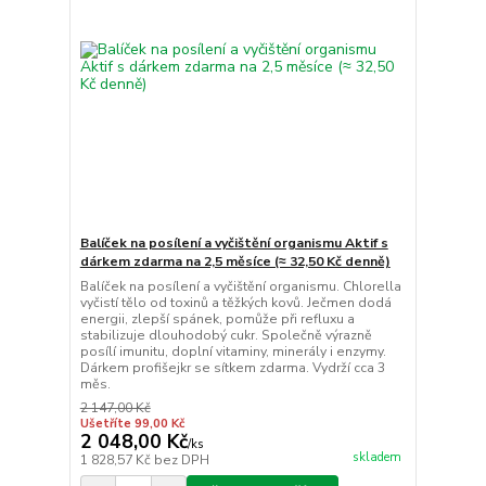
Balíček na posílení a vyčištění organismu Aktif s
dárkem zdarma na 2,5 měsíce (≈ 32,50 Kč denně)
Balíček na posílení a vyčištění organismu. Chlorella
vyčistí tělo od toxinů a těžkých kovů. Ječmen dodá
energii, zlepší spánek, pomůže při refluxu a
stabilizuje dlouhodobý cukr. Společně výrazně
posílí imunitu, doplní vitaminy, minerály i enzymy.
Dárkem profišejkr se sítkem zdarma. Vydrží cca 3
měs.
2 147,00 Kč
Ušetříte 99,00 Kč
2 048,00 Kč
/
ks
skladem
1 828,57 Kč
bez DPH