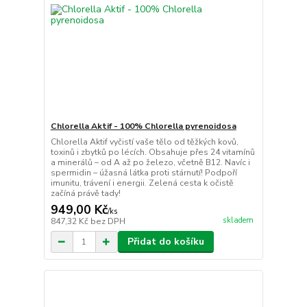
Chlorella Aktif - 100% Chlorella pyrenoidosa
Chlorella Aktif vyčistí vaše tělo od těžkých kovů,
toxinů i zbytků po lécích. Obsahuje přes 24 vitamínů
a minerálů – od A až po železo, včetně B12. Navíc i
spermidin – úžasná látka proti stárnutí! Podpoří
imunitu, trávení i energii. Zelená cesta k očistě
začíná právě tady!
949,00 Kč
/
ks
skladem
847,32 Kč
bez DPH
Přidat do košíku