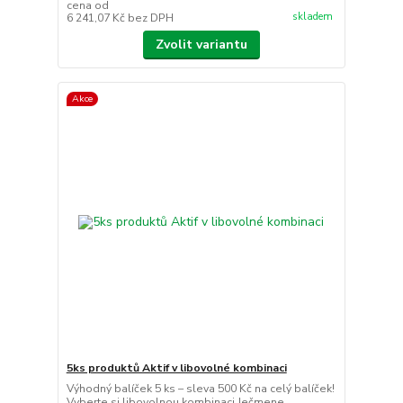
cena od
skladem
6 241,07 Kč
bez DPH
Zvolit variantu
Akce
5ks produktů Aktif v libovolné kombinaci
Výhodný balíček 5 ks – sleva 500 Kč na celý balíček!
Vyberte si libovolnou kombinaci Ječmene,