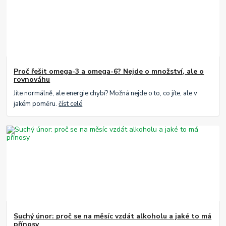
Proč řešit omega-3 a omega-6? Nejde o množství, ale o
rovnováhu
Jíte normálně, ale energie chybí? Možná nejde o to, co jíte, ale v
jakém poměru.
číst celé
Suchý únor: proč se na měsíc vzdát alkoholu a jaké to má
přínosy