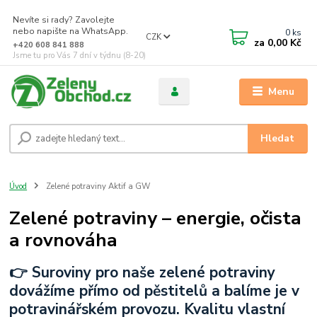
Nevíte si rady? Zavolejte
nebo napište na WhatsApp.
0
ks
CZK
za
0,00 Kč
+420 608 841 888
Jsme tu pro Vás 7 dní v týdnu (8-20)
Menu
Hledat
Úvod
Zelené potraviny Aktif a GW
Zelené potraviny – energie, očista
a rovnováha
👉 Suroviny pro naše zelené potraviny
dovážíme přímo od pěstitelů a balíme je v
potravinářském provozu. Kvalitu vlastní