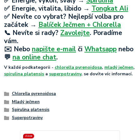
✅ Energie, výkon, svaly →
Spirulina
✅ Energie, vitalita, libido →
Tongkat Ali
✅ Nevíte co vybrat? Nejlepší volba pro
začátek →
Balíček Ječmen + Chlorella
📞 Nevíte si rady?
Zavolejte
. Poradíme
vám.
✉️ Nebo
napište e-mail
či
Whatsapp
nebo
💬
na online chat
.
V každé podkategorii -
chlorella pyrenoidosa
,
mladý ječmen
,
spirulina platensis
a
superpotraviny
, se dovíte víc informací.
Chlorella pyrenoidosa
Mladý ječmen
Spirulina platensis
Superpotraviny
Akce