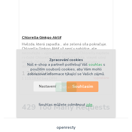
Chlorella Ginkgo Aktif
Hvězda, která zapadla... ale zelená síla pokračuje.
Chlorella Ginkgo Aktif už není v nabídce, ale
nezoufejte – výjimečné vlastnosti Chlorelly najdete
i v čisté Chlorelle Aktif. Stejná kvalita, stejně silný
Zpracování cookies
účinek. Očista, energie a vitalita – pokračujte s
Náš e-shop a partneři potřebují Váš
souhlas
s
důvěrou dál.
použitím souborů cookies, aby Vám mohli
1 249,00 Kč
zobrazovat informace týkající se Vašich zájmů.
/
ks
vyprodáno
1 115,18 Kč
bez DPH
Souhlasím
Nastavení
Detail
429 Too Many Requests
Souhlas můžete odmítnout
zde
.
openresty