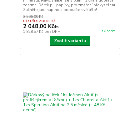
minerálů. Navíc shaker se sítkem, lžička a doprava
zdarma. Dárek pH papírky, pro změření překyselení.
Začněte jaro naplno a probuďte své tělo!
2 266,00 Kč
Ušetříte 218,00 Kč
2 048,00 Kč
/
ks
skladem
1 828,57 Kč
bez DPH
Zvolit variantu