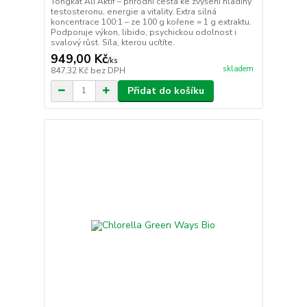
Tongkat Ali Aktif – přírodní cesta ke zvýšení hladiny
testosteronu, energie a vitality. Extra silná
koncentrace 100:1 – ze 100 g kořene = 1 g extraktu.
Podporuje výkon, libido, psychickou odolnost i
svalový růst. Síla, kterou ucítíte.
949,00 Kč
/
ks
skladem
847,32 Kč
bez DPH
Přidat do košíku