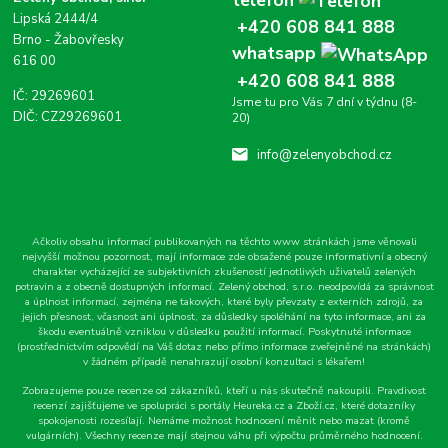
Lipská 2444/4
+420 608 841 888
Brno - Žabovřesky
whatsapp
616 00
+420 608 841 888
IČ: 29269601
Jsme tu pro Vás 7 dní v týdnu (8-
DIČ: CZ29269601
20)
info@zelenyobchod.cz
Ačkoliv obsahu informací publikovaných na těchto www stránkách jsme věnovali
nejvyšší možnou pozornost, mají informace zde obsažené pouze informativní a obecný
charakter vycházející ze subjektivních zkušeností jednotlivých uživatelů zelených
potravin a z obecně dostupných informací. Zelený obchod, s.r.o. neodpovídá za správnost
a úplnost informací, zejména ne takových, které byly převzaty z externích zdrojů, za
jejich přesnost, včasnost ani úplnost, za důsledky spoléhání na tyto informace, ani za
škodu eventuálně vzniklou v důsledku použití informací. Poskytnuté informace
(prostřednictvím odpovědí na Váš dotaz nebo přímo informace zveřejněné na stránkách)
v žádném případě nenahrazují osobní konzultaci s lékařem!
Zobrazujeme pouze recenze od zákazníků, kteří u nás skutečně nakoupili. Pravdivost
recenzí zajišťujeme ve spolupráci s portály Heureka.cz a Zboží.cz, které dotazníky
spokojenosti rozesílají. Nemáme možnost hodnocení měnit nebo mazat (kromě
vulgárních). Všechny recenze mají stejnou váhu při výpočtu průměrného hodnocení.