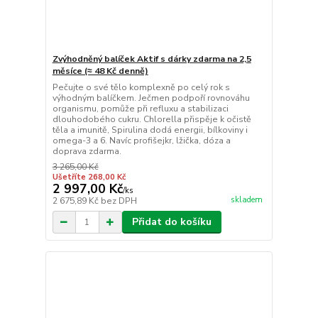
Zvýhodněný balíček Aktif s dárky zdarma na 2,5
měsíce (≈ 48 Kč denně)
Pečujte o své tělo komplexně po celý rok s
výhodným balíčkem. Ječmen podpoří rovnováhu
organismu, pomůže při refluxu a stabilizaci
dlouhodobého cukru. Chlorella přispěje k očistě
těla a imunitě, Spirulina dodá energii, bílkoviny i
omega-3 a 6. Navíc profišejkr, lžička, dóza a
doprava zdarma.
3 265,00 Kč
Ušetříte 268,00 Kč
2 997,00 Kč
/
ks
skladem
2 675,89 Kč
bez DPH
Přidat do košíku