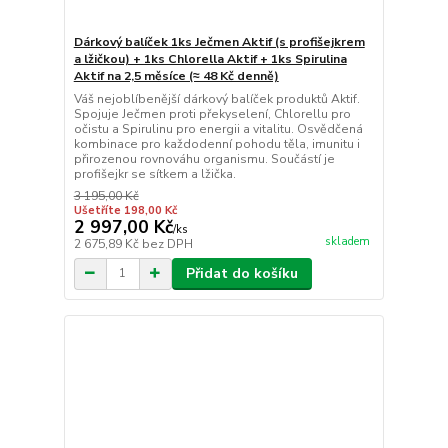
Dárkový balíček 1ks Ječmen Aktif (s profišejkrem
a lžičkou) + 1ks Chlorella Aktif + 1ks Spirulina
Aktif na 2,5 měsíce (≈ 48 Kč denně)
Váš nejoblíbenější dárkový balíček produktů Aktif.
Spojuje Ječmen proti překyselení, Chlorellu pro
očistu a Spirulinu pro energii a vitalitu. Osvědčená
kombinace pro každodenní pohodu těla, imunitu i
přirozenou rovnováhu organismu. Součástí je
profišejkr se sítkem a lžička.
3 195,00 Kč
Ušetříte 198,00 Kč
2 997,00 Kč
/
ks
skladem
2 675,89 Kč
bez DPH
Přidat do košíku