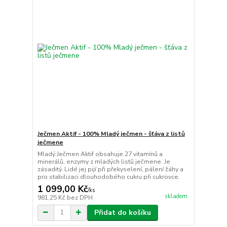
Ječmen Aktif - 100% Mladý ječmen - šťáva z listů
ječmene
Mladý Ječmen Aktif obsahuje 27 vitamínů a
minerálů, enzymy z mladých listů ječmene. Je
zásaditý. Lidé jej pijí při překyselení, pálení žáhy a
pro stabilizaci dlouhodobého cukru při cukrovce.
1 099,00 Kč
/
ks
skladem
981,25 Kč
bez DPH
Přidat do košíku