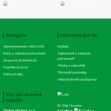
Kategorie
Informace pro vás
Zelené potraviny Aktif a GW
Kontakt
Knihy o zelených potravinách
Zajímavosti o zelených
potravinách
Soupravy na měření ph
Otázky a odpovědi
Doplňkové zboží
Obchodní podmínky
Dárkové šeky
Velkoobchodní spolupráce
Kde nás skutečně
najdete
Bc. Petr Hornišer
telefon
Zelený obchod, s.r.o.