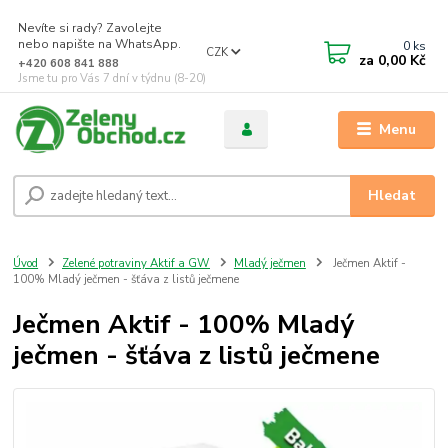
Nevíte si rady? Zavolejte
nebo napište na WhatsApp.
0
ks
CZK
za
0,00 Kč
+420 608 841 888
Jsme tu pro Vás 7 dní v týdnu (8-20)
Menu
Hledat
Úvod
Zelené potraviny Aktif a GW
Mladý ječmen
Ječmen Aktif -
100% Mladý ječmen - šťáva z listů ječmene
Ječmen Aktif - 100% Mladý
ječmen - šťáva z listů ječmene