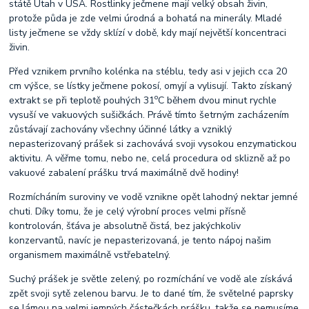
státě Utah v USA. Rostlinky ječmene mají velký obsah živin,
protože půda je zde velmi úrodná a bohatá na minerály. Mladé
listy ječmene se vždy sklízí v době, kdy mají největší koncentraci
živin.
Před vznikem prvního kolénka na stéblu, tedy asi v jejich cca 20
cm výšce, se lístky ječmene pokosí, omyjí a vylisují. Takto získaný
o
extrakt se při teplotě pouhých 31
C během dvou minut rychle
vysuší ve vakuových sušičkách. Právě tímto šetrným zacházením
zůstávají zachovány všechny účinné látky a vzniklý
nepasterizovaný prášek si zachovává svoji vysokou enzymatickou
aktivitu. A věřme tomu, nebo ne, celá procedura od sklizně až po
vakuové zabalení prášku trvá maximálně dvě hodiny!
Rozmícháním suroviny ve vodě vznikne opět lahodný nektar jemné
chuti. Díky tomu, že je celý výrobní proces velmi přísně
kontrolován, šťáva je absolutně čistá, bez jakýchkoliv
konzervantů, navíc je nepasterizovaná, je tento nápoj našim
organismem maximálně vstřebatelný.
Suchý prášek je světle zelený, po rozmíchání ve vodě ale získává
zpět svoji sytě zelenou barvu. Je to dané tím, že světelné paprsky
se lámou na velmi jemných částečkách prášku, takže se nemusíme