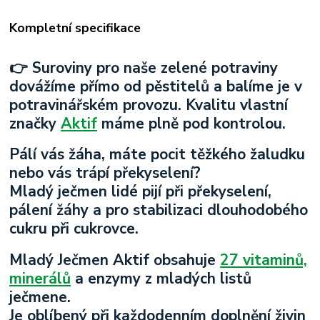
Kompletní specifikace
👉 Suroviny pro naše zelené potraviny
dovážíme přímo od pěstitelů a balíme je v
potravinářském provozu. Kvalitu vlastní
značky
Aktif
máme plně pod kontrolou.
Pálí vás žáha, máte pocit těžkého žaludku
nebo vás trápí překyselení?
Mladý ječmen lidé pijí při překyselení,
pálení žáhy a pro stabilizaci dlouhodobého
cukru při cukrovce.
Mladý Ječmen Aktif obsahuje
27 vitaminů,
minerálů
a enzymy z mladých listů
ječmene.
Je oblíbený při každodenním doplnění živin