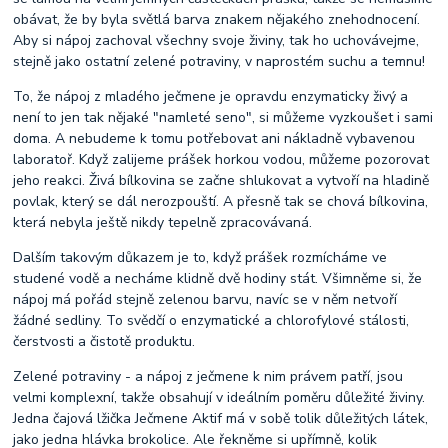
obávat, že by byla světlá barva znakem nějakého znehodnocení.
Aby si nápoj zachoval všechny svoje živiny, tak ho uchovávejme,
stejně jako ostatní zelené potraviny, v naprostém suchu a temnu!
To, že nápoj z mladého ječmene je opravdu enzymaticky živý a
není to jen tak nějaké "namleté seno", si můžeme vyzkoušet i sami
doma. A nebudeme k tomu potřebovat ani nákladně vybavenou
laboratoř. Když zalijeme prášek horkou vodou, můžeme pozorovat
jeho reakci. Živá bílkovina se začne shlukovat a vytvoří na hladině
povlak, který se dál nerozpouští. A přesně tak se chová bílkovina,
která nebyla ještě nikdy tepelně zpracovávaná.
Dalším takovým důkazem je to, když prášek rozmícháme ve
studené vodě a necháme klidně dvě hodiny stát. Všimněme si, že
nápoj má pořád stejně zelenou barvu, navíc se v něm netvoří
žádné sedliny. To svědčí o enzymatické a chlorofylové stálosti,
čerstvosti a čistotě produktu.
Zelené potraviny - a nápoj z ječmene k nim právem patří, jsou
velmi komplexní, takže obsahují v ideálním poměru důležité živiny.
Jedna čajová lžička Ječmene Aktif má v sobě tolik důležitých látek,
jako jedna hlávka brokolice. Ale řekněme si upřímně, kolik