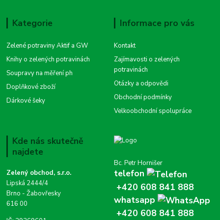
Kategorie
Informace pro vás
Zelené potraviny Aktif a GW
Kontakt
Knihy o zelených potravinách
Zajímavosti o zelených
potravinách
Soupravy na měření ph
Otázky a odpovědi
Doplňkové zboží
Obchodní podmínky
Dárkové šeky
Velkoobchodní spolupráce
Kde nás skutečně
najdete
Bc. Petr Hornišer
telefon
Zelený obchod, s.r.o.
Lipská 2444/4
+420 608 841 888
Brno - Žabovřesky
whatsapp
616 00
+420 608 841 888