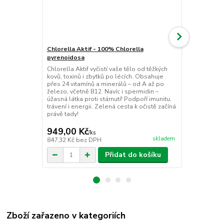
Chlorella Aktif - 100% Chlorella
Spirulina Ak
pyrenoidosa
Spirulina Ak
svaly i získat
Chlorella Aktif vyčistí vaše tělo od těžkých
který vás po
kovů, toxinů i zbytků po lécích. Obsahuje
% snadno str
přes 24 vitamínů a minerálů – od A až po
esenciální a
železo, včetně B12. Navíc i spermidin –
omega-6 a ví
úžasná látka proti stárnutí! Podpoří imunitu,
Zelená síla 
trávení i energii. Zelená cesta k očistě začíná
právě tady!
949,00 Kč
949,00 K
/
ks
skladem
847,32 Kč
bez DPH
847,32 Kč
be
Přidat do košíku
Zboží zařazeno v kategoriích