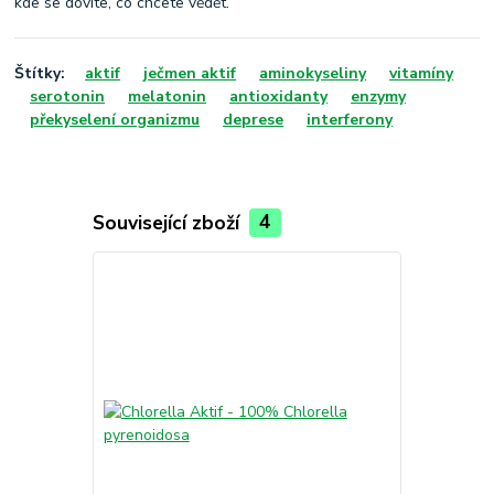
kde se dovíte, co chcete vědět.
Štítky:
aktif
ječmen aktif
aminokyseliny
vitamíny
serotonin
melatonin
antioxidanty
enzymy
překyselení organizmu
deprese
interferony
Související zboží
4