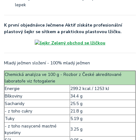
K první objednávce Ječmene Aktif získáte profesionální
plastový šejkr se sítkem a praktickou plastovou lžičku.
Mladý ječmen složení - 100% mladý ječmen
Chemická analýza ve 100 g - Rozbor z České akreditované
laboratoře viz fotogalerie
Energie
299.2 kcal / 1253 kJ
Bílkoviny
34.4 g
Sacharidy
25.5 g
- z toho cukry
21.8 g
Tuky
5.19 g
- z toho nasycené mastné
3.25 g
kyseliny