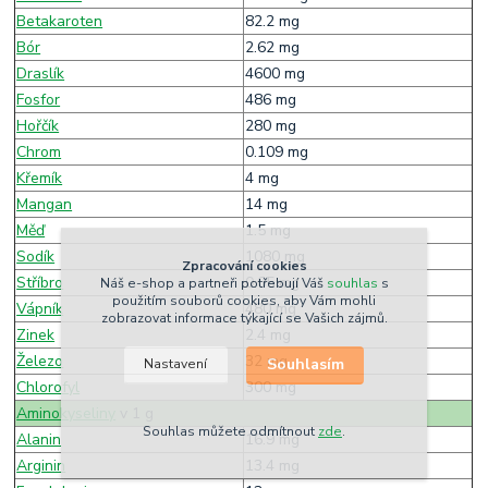
Betakaroten
82.2 mg
Bór
2.62 mg
Draslík
4600 mg
Fosfor
486 mg
Hořčík
280 mg
Chrom
0.109 mg
Křemík
4 mg
Mangan
14 mg
Měď
1.5 mg
Sodík
1080 mg
Zpracování cookies
Stříbro
0.05 mg
Náš e-shop a partneři potřebují Váš
souhlas
s
použitím souborů cookies, aby Vám mohli
Vápník
480 mg
zobrazovat informace týkající se Vašich zájmů.
Zinek
2.4 mg
Železo
32 mg
Souhlasím
Nastavení
Chlorofyl
300 mg
Aminokyseliny
v 1 g
Souhlas můžete odmítnout
zde
.
Alanin
16.9 mg
Arginin
13.4 mg