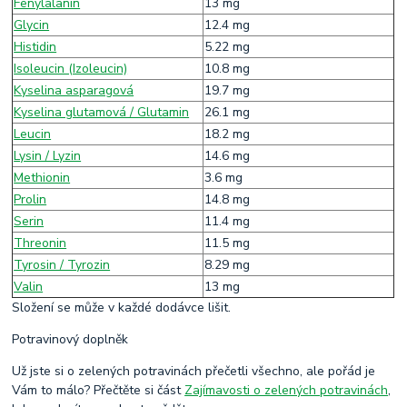
Fenylalanin
13 mg
Glycin
12.4 mg
Histidin
5.22 mg
Isoleucin (Izoleucin)
10.8 mg
Kyselina asparagová
19.7 mg
Kyselina glutamová / Glutamin
26.1 mg
Leucin
18.2 mg
Lysin / Lyzin
14.6 mg
Methionin
3.6 mg
Prolin
14.8 mg
Serin
11.4 mg
Threonin
11.5 mg
Tyrosin / Tyrozin
8.29 mg
Valin
13 mg
Složení se může v každé dodávce lišit.
Potravinový doplněk
Už jste si o zelených potravinách přečetli všechno, ale pořád je
Vám to málo? Přečtěte si část
Zajímavosti o zelených potravinách
,