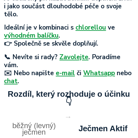
i jako součást dlouhodobé péče o svoje
tělo.
Ideální je v kombinaci s
chlorellou
ve
výhodném balíčku
.
👉 Společně se skvěle doplňují.
📞 Nevíte si rady?
Zavolejte
. Poradíme
vám.
✉️ Nebo napište
e-mail
či
Whatsapp
nebo
chat
.
Rozdíl, který rozhoduje o účinku
👇
→
běžný (levný)
Ječmen Aktif
ječmen