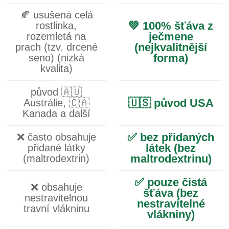
🍂 usušená celá
💚 100% šťáva z
rostlinka,
ječmene
rozemletá na
(nejkvalitnější
prach (tzv. drcené
forma)
seno) (nizká
kvalita)
původ 🇦🇺
🇺🇸 původ USA
Austrálie, 🇨🇦
Kanada a další
✅ bez přidaných
❌ často obsahuje
látek (bez
přidané látky
maltrodextrinu)
(maltrodextrin)
✅ pouze čistá
❌ obsahuje
šťáva (bez
nestravitelnou
nestravitelné
travní vlákninu
vlákniny)