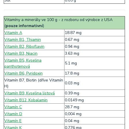
Sůl
0.05 g
Vitamíny a minerály ve 100 g - z rozboru od výrobce z USA
(
pouze informativní
)
Vitamín A
18.87 mg
Vitamín B1, Thiamin
0.67 mg
Vitamín B2, Riboflavin
0.94 mg
Vitamín B3, Niacin
3.63 mg
Vitamín B5, Kyselina
5.1 mg
panthotenová
Vitamín B6, Pyridoxin
17.8 mg
Vitamín B7, Biotin (dříve Vitamín
0.03 mg
H)
Vitamín B9, Kyselina listová
0.39 mg
Vitamín B12, Kobalamin
0.0149 mg
Vitamín C
28.7 mg
Vitamín D
0,004 mg
Vitamín E
0.04 mg
Vitamín K
0.776 mg