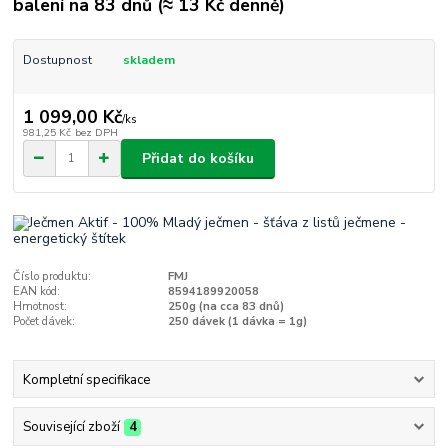
balení na 83 dnů (≈ 13 Kč denně)
Dostupnost
skladem
1 099,00 Kč
/
ks
981,25 Kč
bez DPH
Přidat do košíku
Číslo produktu:
FMJ
EAN kód:
8594189920058
Hmotnost:
250g (na cca 83 dnů)
Počet dávek:
250 dávek (1 dávka = 1g)
Kompletní specifikace
Související zboží
4