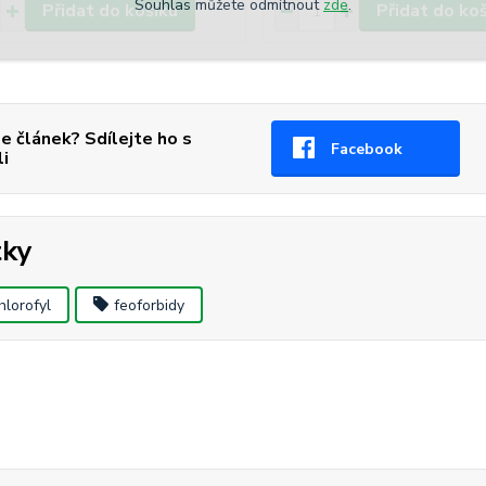
Souhlas můžete odmítnout
zde
.
Přidat do košíku
Přidat do ko
se článek? Sdílejte ho s
Facebook
li
tky
hlorofyl
feoforbidy