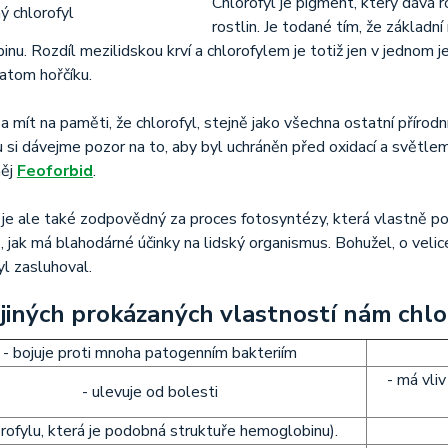
Chlorofyl je pigment, který dává 
rostlin. Je todané tím, že základ
nu. Rozdíl mezilidskou krví a chlorofylem je totiž jen v jedno
 atom hořčíku.
a mít na paměti, že chlorofyl, stejně jako všechna ostatní přírodní 
u si dávejme pozor na to, aby byl uchráněn před oxidací a světle
něj
Feoforbid
.
 je ale také zodpovědný za proces fotosyntézy, která vlastně po
lo, jak má blahodárné účinky na lidský organismus. Bohužel, o veli
yl zasluhoval.
jiných prokázaných vlastností nám chlo
- bojuje proti mnoha patogenním bakteriím
- má vli
- ulevuje od bolesti
orofylu, která je podobná struktuře hemoglobinu).