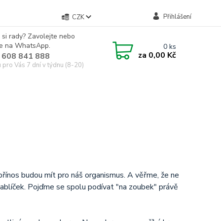
Přihlášení
CZK
 si rady? Zavolejte nebo
te na WhatsApp.
0
ks
za
0,00 Kč
 608 841 888
u pro Vás 7 dní v týdnu (8-20)
přínos budou mít pro náš organismus. A věřme, že ne
jablíček. Pojďme se spolu podívat "na zoubek" právě