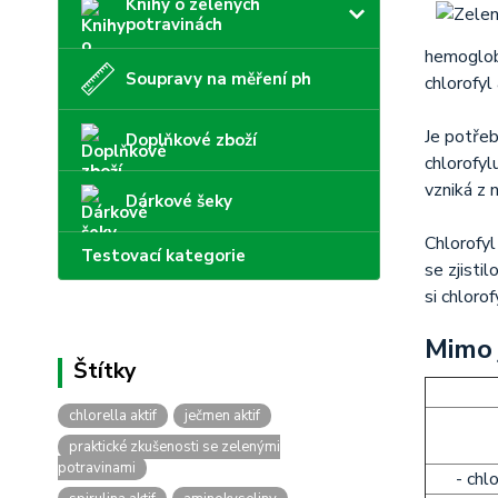
Knihy o zelených
potravinách
hemoglobi
Soupravy na měření ph
chlorofyl
Je potřeb
Doplňkové zboží
chlorofyl
vzniká z 
Dárkové šeky
Chlorofyl
Testovací kategorie
se zjisti
si chlorof
Mimo 
chlorella aktif
ječmen aktif
praktické zkušenosti se zelenými
potravinami
- chl