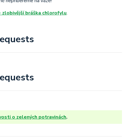
ně nepřibereme na váze!
 zlobivější bráška chlorofylu
.
equests
equests
vosti o zelených potravinách
.