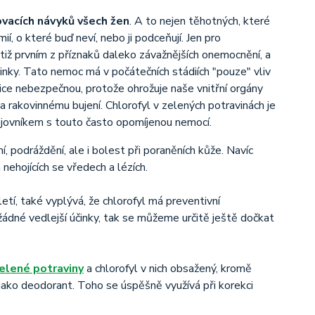
ovacích návyků všech žen
. A to nejen těhotných, které
ií, o které buď neví, nebo ji podceňují. Jen pro
iž prvním z příznaků daleko závažnějších onemocnění, a
vinky. Tato nemoc má v počátečních stádiích "pouze" vliv
ice nebezpečnou, protože ohrožuje naše vnitřní orgány
a rakovinnému bujení. Chlorofyl v zelených potravinách je
bojovníkem s touto často opomíjenou nemocí.
, podráždění, ale i bolest při poraněních kůže. Navíc
 nehojících se vředech a lézích.
etí, také vyplývá, že chlorofyl má preventivní
 žádné vedlejší účinky, tak se můžeme určitě ještě dočkat
elené potraviny
a chlorofyl v nich obsažený, kromě
i jako deodorant. Toho se úspěšně využívá při korekci