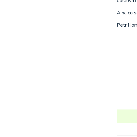
doslova 
A na co s
Petr Horn