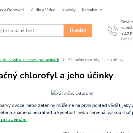
ky a Odpovědi
Audio a Video
Novinky
Kontakty
Nevíte
napiš
Hledat
+420
Jsme t
ajímavosti o zelených potravinách
Zázračný chlorofyl a jeho účinky
ačný chlorofyl a jeho účinky
 barvy ovoce, nebo zeleniny můžeme na první pohled vědět, jaký 
elená znamená nezralost a kyselost, nebo červená rajskou chuť 
 potravinám
.