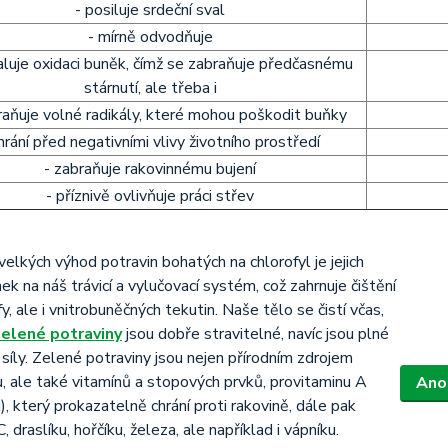
- posiluje srdeční sval
- mírně odvodňuje
luje oxidaci buněk, čímž se zabraňuje předčasnému
stárnutí, ale třeba i
raňuje volné radikály, které mohou poškodit buňky
chrání před negativními vlivy životního prostředí
- zabraňuje rakovinnému bujení
- příznivě ovlivňuje práci střev
velkých výhod potravin bohatých na chlorofyl je jejich
inek na náš trávicí a vylučovací systém, což zahrnuje čištění
fy, ale i vnitrobuněčných tekutin. Naše tělo se čistí včas,
zelené potraviny
jsou dobře stravitelné, navíc jsou plné
 síly. Zelené potraviny jsou nejen přírodním zdrojem
u, ale také vitamínů a stopových prvků, provitaminu A
Ano,
), který prokazatelně chrání proti rakovině, dále pak
, draslíku, hořčíku, železa, ale například i vápníku.