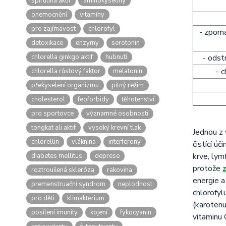
spirulina aktif
aminokyseliny
onemocnění
vitamíny
pro zajímavost
chlorofyl
- zpoma
detoxikace
enzymy
serotonin
chlorella ginkgo aktif
hubnutí
- odst
- 
chlorella růstový faktor
melatonin
překyselení organizmu
pitný režim
cholesterol
feoforbidy
těhotenství
pro sportovce
významné osobnosti
tongkat ali aktif
vysoký krevní tlak
Jednou z 
chlorellin
vláknina
interferony
čistící úč
krve, lym
diabetes mellitus
deprese
protože
roztroušená skleróza
rakovina
energie a
premenstruační syndrom
neplodnost
chlorofyl
pro děti
klimakterium
(karotenu
posílení imunity
kojení
fykocyanin
vitaminu C