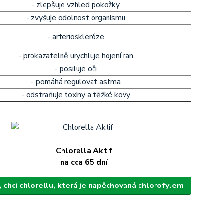
- zlepšuje vzhled pokožky
- zvyšuje odolnost organismu
- arterioskleróze
- prokazatelně urychluje hojení ran
- posiluje oči
- pomáhá regulovat astma
- odstraňuje toxiny a těžké kovy
Chlorella Aktif
na cca 65 dní
 chci chlorellu, která je napěchovaná chlorofylem