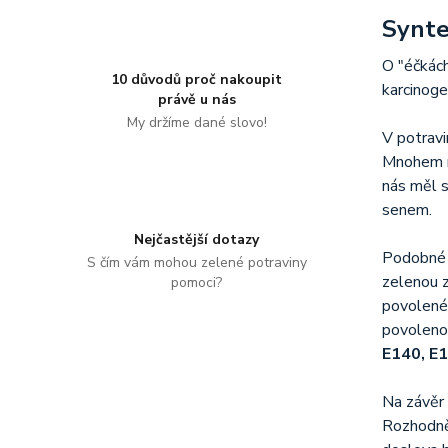
Synte
O "éčkách
10 důvodů proč nakoupit
karcinoge
právě u nás
My držíme dané slovo!
V potravi
Mnohem ra
nás měl s
senem.
Nejčastější dotazy
Podobné t
S čím vám mohou zelené potraviny
zelenou z
pomoci?
povolené 
povoleno 
E140, E
Na závěr 
Rozhodně 