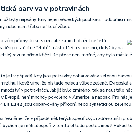
tická barviva v potravinách
" už byly napsány tuny nejen vědeckých publikací. I odborníci mnoh
ny, nebo nám třeba neškodí vůbec.
novém průmyslu se s nimi ale zatím bohužel nešetří.
ději prostě jíme "žluté" máslo třeba v prosinci, i když by na
elský rozum přímo křičet, že přece není možné, aby bylo máslo žlu
o je i v případě, kdy jsou potraviny dobarvovány zelenou barvou, 
mrzlinu, i když víme, že pistácie nejsou vůbec zelené. Evropská ag
množství v potravinách. Jak již bylo zmíněno, tak se neustále něco
v Evropě, není mnohdy povoleno v Americe, a naopak. Pro nás je 
141 a E142
jsou dobarvovány přírodní, nebo syntetickou zelenou
si řekněme, že v případě některých specifických zdravotních prob
bychom je měli alespoň v tomto ohledu poslechnout! Pokud toti