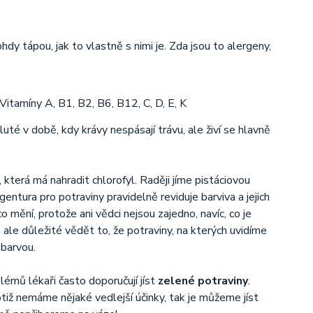
dy tápou, jak to vlastně s nimi je. Zda jsou to alergeny,
té v době, kdy krávy nespásají trávu, ale živí se hlavně
která má nahradit chlorofyl. Raději jíme pistáciovou
entura pro potraviny pravidelně reviduje barviva a jejich
 mění, protože ani vědci nejsou zajedno, navíc, co je
ale důležité vědět to, že potraviny, na kterých uvidíme
 barvou.
lémů lékaři často doporučují jíst
zelené potraviny
.
ž nemáme nějaké vedlejší účinky, tak je můžeme jíst