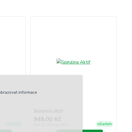
obrazovat informace
Spirulina Aktif
949,00 Kč
Skladem
skladem
847,32 Kč
bez DPH