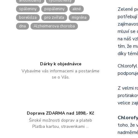
antioxidanty
fytonutrienty
Zelené po
spáleniny
popáleniny
akné
potřebují 
borelióza
pro zvířata
migréna
zajímavos
dna
Alzheimerova choroba
mluví se 
na náš vz
tím, že m
díky témě
Dárky k objednávce
Chlorofyl
Vybavíme vás informacemi a postaráme
podporuje
se o Vás.
Z velmi r
protirako
velice za
Doprava ZDARMA nad 1898,- Kč
Chlorofy
Široké možnosti doprav a plateb
toho, že 
Platba kartou, stravenkami ...
nadměrné