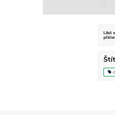
Líbil 
přáte
Ští
c