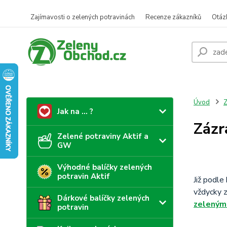
Zajímavosti o zelených potravinách
Recenze zákazníků
Otáz
Úvod
Z
Jak na ... ?
Zázr
Zelené potraviny Aktif a
GW
Výhodné balíčky zelených
potravin Aktif
Již podle
vždycky z
Dárkové balíčky zelených
zeleným
potravin