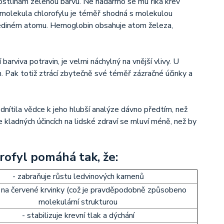
rostlinám zelenou barvu. Ne nadarmo se mu říká krev
ní molekula chlorofylu je téměř shodná s molekulou
m jediném atomu. Hemoglobin obsahuje atom železa,
barviva potravin, je velmi náchylný na vnější vlivy. U
m. Pak totiž ztrácí zbytečně své téměř zázračné účinky a
dnítila vědce k jeho hlubší analýze dávno předtím, než
ce kladných účincích na lidské zdraví se mluví méně, než by
rofyl pomáhá tak, že:
- zabraňuje růstu ledvinových kamenů
v na červené krvinky (což je pravděpodobně způsobeno
molekulární strukturou
- stabilizuje krevní tlak a dýchání