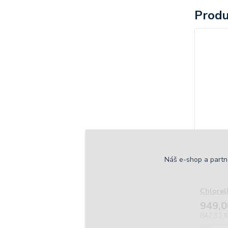
Produ
Náš e-shop a partn
Chlorell
949,0
847,32 