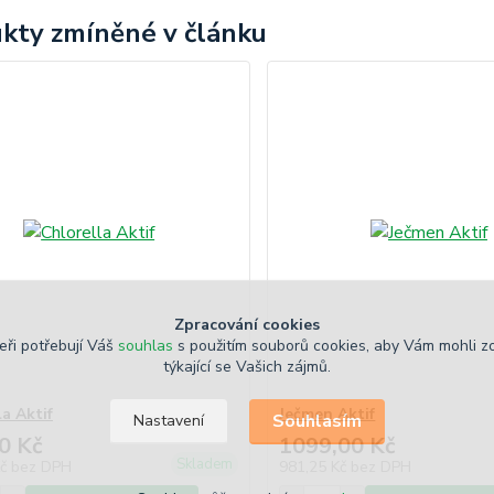
kty zmíněné v článku
Zpracování cookies
eři potřebují Váš
souhlas
s použitím souborů cookies, aby Vám mohli z
týkající se Vašich zájmů.
a Aktif
Ječmen Aktif
Souhlasím
Nastavení
0 Kč
1099,00 Kč
Skladem
Kč
bez DPH
981,25 Kč
bez DPH