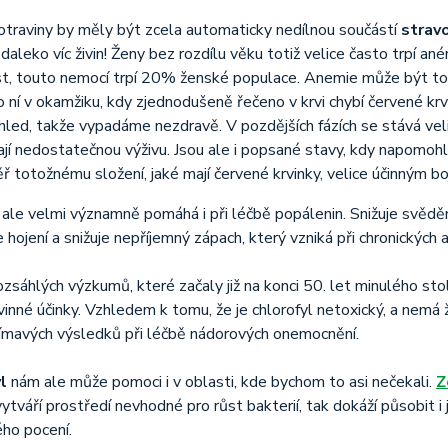
traviny by měly být zcela automaticky nedílnou součástí
strav
daleko víc živin! Ženy bez rozdílu věku totiž velice často trpí aném
t, touto nemocí trpí 20% ženské populace. Anemie může být tot
o ní v okamžiku, kdy zjednodušeně řečeno v krvi chybí červené kr
hled, takže vypadáme nezdravě. V pozdějších fázích se stává vel
ají nedostatečnou výživu. Jsou ale i popsané stavy, kdy napomohl
ř totožnému složení, jaké mají červené krvinky, velice účinným 
 ale velmi významně pomáhá i při léčbě popálenin. Snižuje svědění
 hojení a snižuje nepříjemný zápach, který vzniká při chronických a
ozsáhlých výzkumů, které začaly již na konci 50. let minulého stol
vinné účinky. Vzhledem k tomu, že je chlorofyl netoxický, a nemá
jímavých výsledků při léčbě nádorových onemocnění.
l
nám ale může pomoci i v oblasti, kde bychom to asi nečekali.
Z
vytváří prostředí nevhodné pro růst bakterií, tak dokáží působit 
ho pocení.