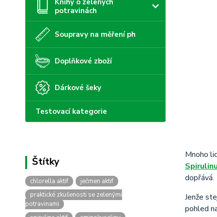
Knihy o zelených
potravinách
Soupravy na měření ph
Doplňkové zboží
Dárkové šeky
Testovací kategorie
Mnoho lid
Spirulin
dopřává.
chlorella aktif
ječmen aktif
praktické zkušenosti se zelenými
Jenže ste
potravinami
pohled n