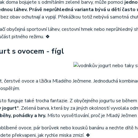
ak doma bojujete s odmítáním zelené barvy, může pomoci
jedno
dnou láhev. Právě neprůhledná varianta bývá u dětí často 
ej bez obav ochutnají a vypijí. Překážkou totiž nebývá samotná chu
čí obyčejná sportovní láhev, cestovní hrnek nebo neprůhledný sha
část pitného režimu. 🍀
urt s ovocem - fígl
rt, čerstvé ovoce a lžička Mladého Ječmene. Jednoduchá kombina
dospělým.
sto funguje také trocha fantazie. Z obyčejného jogurtu se během
 jogurt“
. Zelená barva, která by za jiných okolností vyvolala o
íběhy, pohádky a hry.
Místo vysvětlování, proč je Mladý Ječmen 
oblíbené ovoce, pár borůvek nebo kousků banánu a nechte dítě h
ete překvapeni, jak rychle miska zmizí. 🍀