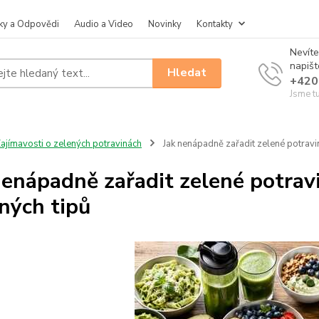
ky a Odpovědi
Audio a Video
Novinky
Kontakty
Nevíte
napiš
Hledat
+420
Jsme t
ajímavosti o zelených potravinách
Jak nenápadně zařadit zelené potravin
nenápadně zařadit zelené potravi
ných tipů