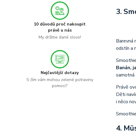
3. Sm
10 důvodů proč nakoupit
právě u nás
My držíme dané slovo!
Barevná 
odstín a 
Smoothie
Banán, j
Nejčastější dotazy
samotná 
S čím vám mohou zelené potraviny
pomoci?
Právě ovo
Děti naví
i něco no
Smoothie 
4. Müs