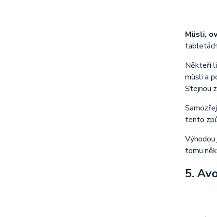
Müsli, o
tabletách
Někteří l
müsli a p
Stejnou 
Samozřejm
tento zp
Výhodou 
tomu něko
5. Av