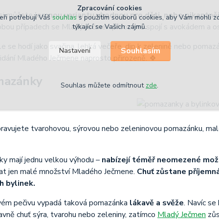
Zpracování cookies
 si můžete
jemnou variantu vhodnou pro děti, nebo pikantnější
eři potřebují Váš
souhlas
s použitím souborů cookies, aby Vám mohli z
 obou případech se Mladý Ječmen přirozeně spojí s avokádem a os
týkající se Vašich zájmů.
 se hodí jako svačina, lehká večeře, dip k zelenině nebo pomazá
Souhlasím
Nastavení
idání Mladého Ječmene naprosto přirozeně. 🍀
mazánky
Souhlas můžete odmítnout
zde
.
ipravujete tvarohovou, sýrovou nebo zeleninovou pomazánku, m
y mají jednu velkou výhodu –
nabízejí téměř neomezené mož
idat jen malé množství Mladého Ječmene.
Chuť zůstane příjemná
h bylinek.
vém pečivu vypadá taková pomazánka
lákavě a svěže
. Navíc se
lavně chuť sýra, tvarohu nebo zeleniny, zatímco
Mladý Ječmen
zůs