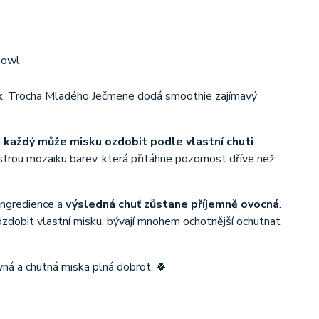
k
. Trocha Mladého Ječmene dodá smoothie zajímavý
i každý může misku ozdobit podle vlastní chuti
.
trou mozaiku barev, která přitáhne pozornost dříve než
 ingredience a
výsledná chuť zůstane příjemně ovocná
.
ozdobit vlastní misku, bývají mnohem ochotnější ochutnat
vná a chutná miska plná dobrot. 🍀