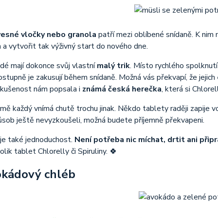
vesné vločky nebo granola
patří mezi oblíbené snídaně. K nim
 a vytvořit tak výživný start do nového dne.
idé mají dokonce svůj vlastní
malý trik
. Místo rychlého spolknutí
ostupně je zakusují během snídaně. Možná vás překvapí, že jejich
zkušenost nám popsala i
známá česká herečka
, která si Chlor
ě každý vnímá chutě trochu jinak. Někdo tablety raději zapije vod
ůsob ještě nevyzkoušeli, možná budete příjemně překvapeni.
je také jednoduchost.
Není potřeba nic míchat, drtit ani přip
lik tablet Chlorelly či Spiruliny. 🍀
okádový chléb