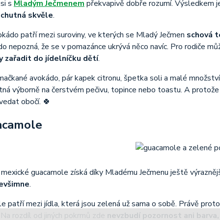
si s
Mladým Ječmenem
překvapivě dobře rozumí. Výsledkem je
 chutná skvěle
.
kádo patří mezi suroviny, ve kterých se Mladý Ječmen
schová 
do nepozná, že se v pomazánce ukrývá něco navíc. Pro rodiče můž
y zařadit do jídelníčku dětí
.
zmačkané avokádo, pár kapek citronu, špetka soli a malé množs
tná výborně na čerstvém pečivu, topince nebo toastu. A protože 
vedat obočí. 🍀
acamole
 mexické guacamole získá díky Mladému Ječmenu ještě výraznějš
nevšimne
.
 patří mezi jídla, která jsou zelená už sama o sobě. Právě proto
Na rozdíl od jiných pokrmů zde
nevzbudí pozornost ani barva,