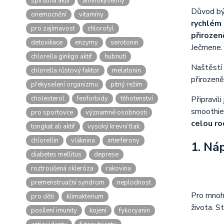
spirulina aktif
aminokyseliny
Důvod bý
onemocnění
vitamíny
rychlém
pro zajímavost
chlorofyl
přirozeně
detoxikace
enzymy
serotonin
Ječmene.
chlorella ginkgo aktif
hubnutí
Naštěstí 
chlorella růstový faktor
melatonin
přirozeně
překyselení organizmu
pitný režim
cholesterol
feoforbidy
těhotenství
Připravil
smoothie
pro sportovce
významné osobnosti
celou ro
tongkat ali aktif
vysoký krevní tlak
chlorellin
vláknina
interferony
1. Ná
diabetes mellitus
deprese
roztroušená skleróza
rakovina
premenstruační syndrom
neplodnost
Pro mnoho
pro děti
klimakterium
života. S
posílení imunity
kojení
fykocyanin