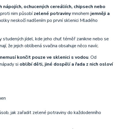
 nápojích, ochucených cereáliích, chipsech nebo
Oproti nim působí
zelené potraviny
mnohem
jemněji a
nolky neskočí nadšením po první sklenici Mladého
y studených jídel, kde jeho chuť téměř zanikne nebo se
ají, že jejich oblíbená svačina obsahuje něco navíc.
y nemusí končit pouze ve sklenici s vodou
. Od
 nápady si
oblíbí děti, jiné dospělí a řada z nich osloví
sob, jak zařadit zelené potraviny do každodenního