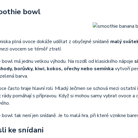
oothie bowl
miska plná ovoce dokáže udělat z obyčejné snídaně
malý sváte
mezi ovocem se téměř ztratí.
 bowl má jednu velkou výhodu. Na rozdíl od klasického nápoje
s
ahody, borůvky, kiwi, kokos, ořechy nebo semínka
vytvoří pes
zelená barva.
ce často hraje hlavní roli. Mladý Ječmen se schová mezi ostatní
c rády pomáhají s přípravou. Když si mohou samy vybrat ovoce a 
vého.
bowl tak není jen snídaně. Je to malá hra, při které vznikne bare
li ke snídani