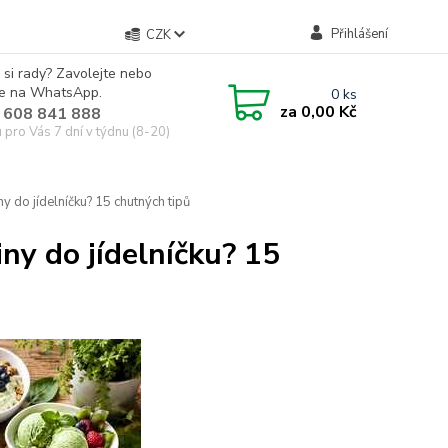
Přihlášení
CZK
 si rady? Zavolejte nebo
te na WhatsApp.
0
ks
za
0,00 Kč
 608 841 888
u pro Vás 7 dní v týdnu (8-20)
y do jídelníčku? 15 chutných tipů
ny do jídelníčku? 15