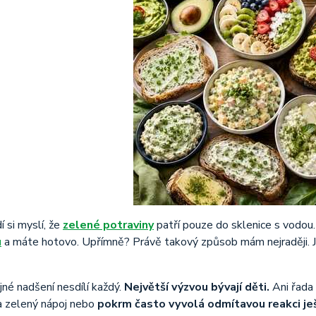
í si myslí, že
zelené potraviny
patří pouze do sklenice s vodou.
u
a máte hotovo. Upřímně? Právě takový způsob mám nejraději. Je 
jné nadšení nesdílí každý.
Největší výzvou bývají děti.
Ani řada 
a zelený nápoj nebo
pokrm často vyvolá odmítavou reakci ješt