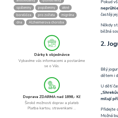
antioxidanty
fytonutrienty
Pokud vš
spáleniny
popáleniny
akné
neprůhle
častěji j
borelióza
pro zvířata
migréna
dna
Alzheimerova choroba
Někdy sta
běžná sou
2. Jog
Dárky k objednávce
Vybavíme vás informacemi a postaráme
se o Vás.
Bílý jogu
dětem i 
U dětí ča
„Shrekův
Doprava ZDARMA nad 1898,- Kč
milují př
Široké možnosti doprav a plateb
Platba kartou, stravenkami ...
Přidejte 
Možná bud