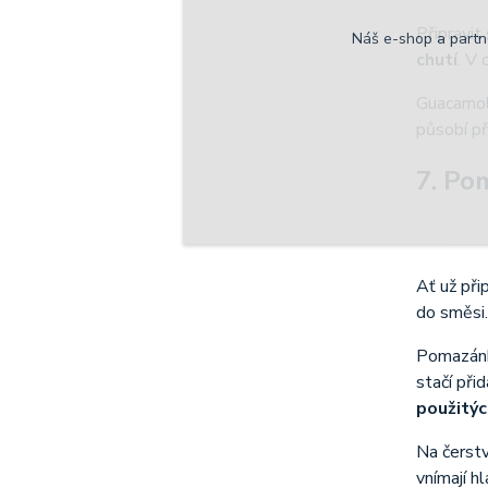
Připravit
Náš e-shop a partn
chutí
. V
Guacamole
působí př
7. Po
Ať už př
do směsi.
Pomazánk
stačí př
použitýc
Na čerst
vnímají h