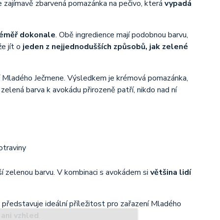
 zajímavě zbarvená pomazánka na pečivo, která
vypadá
téměř dokonale
. Obě ingredience mají podobnou barvu,
e jít o
jeden z nejjednodušších způsobů, jak zelené
tví Mladého Ječmene. Výsledkem je krémová pomazánka,
zelená barva k avokádu přirozeně patří, nikdo nad ní
í zelenou barvu. V kombinaci s avokádem si
většina lidí
 představuje ideální příležitost pro zařazení Mladého
 ani vzhled
.