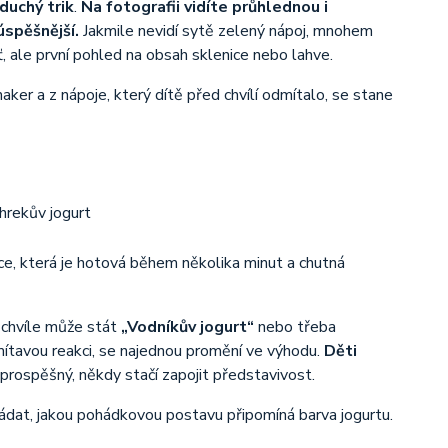
duchý trik
.
Na fotografii vidíte průhlednou i
úspěšnější.
Jakmile nevidí sytě zelený nápoj, mnohem
ť, ale první pohled na obsah sklenice nebo lahve.
ker a z nápoje, který dítě před chvílí odmítalo, se stane
ce, která je hotová během několika minut a chutná
 chvíle může stát
„Vodníkův jogurt“
nebo třeba
dmítavou reakci, se najednou promění ve výhodu.
Děti
prospěšný, někdy stačí zapojit představivost.
ádat, jakou pohádkovou postavu připomíná barva jogurtu.