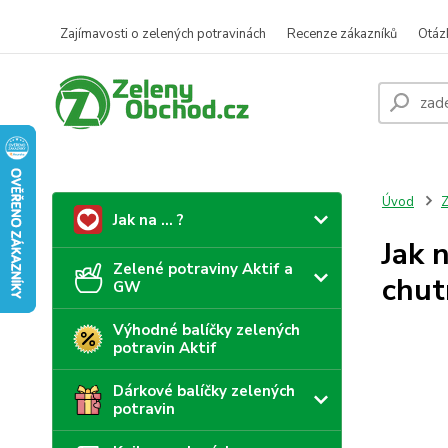
Zajímavosti o zelených potravinách
Recenze zákazníků
Otáz
Úvod
Z
Jak na ... ?
Jak 
Zelené potraviny Aktif a
chut
GW
Výhodné balíčky zelených
potravin Aktif
Dárkové balíčky zelených
potravin