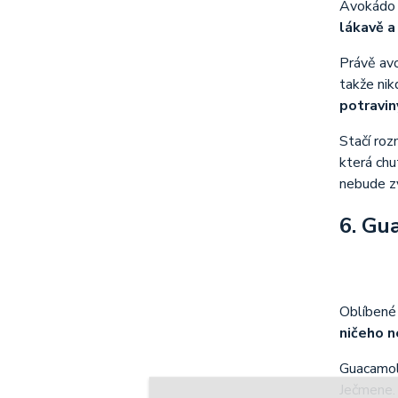
Avokádo 
lákavě a
Právě avo
takže nik
potravin
Stačí ro
která chu
nebude z
6. Gu
Oblíbené
ničeho 
Guacamole
Ječmene. 