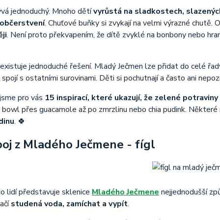
vá jednoduchý. Mnoho dětí
vyrůstá na sladkostech, slazených
 občerstvení
. Chuťové buňky si zvykají na velmi výrazné chutě. 
ji
. Není proto překvapením, že dítě zvyklé na bonbony nebo hra
existuje jednoduché řešení. Mladý Ječmen lze přidat do celé řad
 spojí s ostatními surovinami. Děti si pochutnají a často ani nepozn
i jsme pro vás
15 inspirací, které ukazují, že zelené potravin
 bowl přes guacamole až po zmrzlinu nebo chia pudink. Některé
dinu
. 🍀
poj z Mladého Ječmene - fígl
 lidí představuje sklenice
Mladého Ječmene
nejjednodušší způ
tačí
studená voda, zamíchat a vypít
.