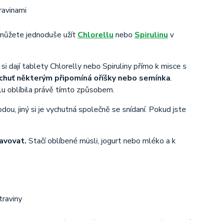
 můžete jednoduše užít
Chlorellu
nebo
Spirulinu
v
 si dají tablety Chlorelly nebo Spiruliny přímo k misce s
chuť některým připomíná oříšky nebo semínka
.
ellu oblíbila právě tímto způsobem.
ou, jiný si je vychutná společně se snídaní. Pokud jste
ravovat.
Stačí oblíbené müsli, jogurt nebo mléko a k