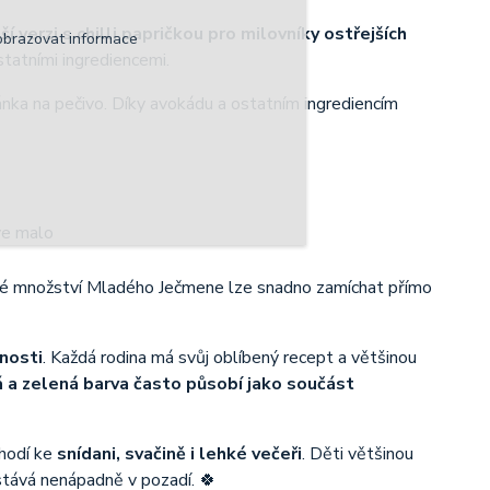
 verzi s chilli papričkou pro milovníky ostřejších
obrazovat informace
tatními ingrediencemi.
nka na pečivo. Díky avokádu a ostatním ingrediencím
alé množství Mladého Ječmene lze snadno zamíchat přímo
nosti
. Každá rodina má svůj oblíbený recept a většinou
 a zelená barva často působí jako součást
 hodí ke
snídani, svačině i lehké večeři
. Děti většinou
tává nenápadně v pozadí. 🍀