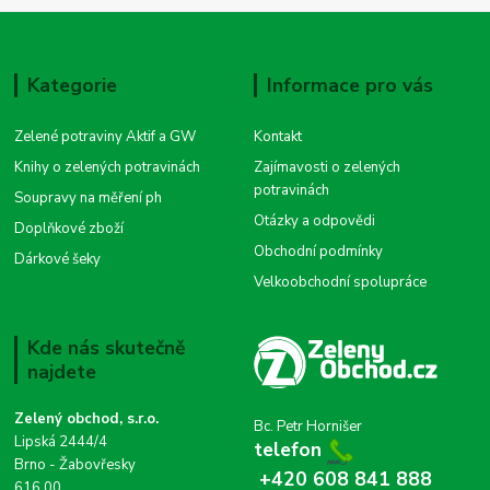
Kategorie
Informace pro vás
Zelené potraviny Aktif a GW
Kontakt
Knihy o zelených potravinách
Zajímavosti o zelených
potravinách
Soupravy na měření ph
Otázky a odpovědi
Doplňkové zboží
Obchodní podmínky
Dárkové šeky
Velkoobchodní spolupráce
Kde nás skutečně
najdete
Zelený obchod, s.r.o.
Bc. Petr Hornišer
Lipská 2444/4
telefon
Brno - Žabovřesky
+420 608 841 888
616 00