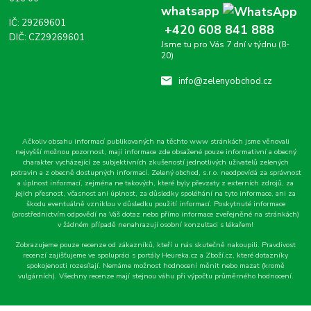
whatsapp
IČ: 29269601
+420 608 841 888
DIČ: CZ29269601
Jsme tu pro Vás 7 dní v týdnu (8-
20)
info@zelenyobchod.cz
Ačkoliv obsahu informací publikovaných na těchto www stránkách jsme věnovali
nejvyšší možnou pozornost, mají informace zde obsažené pouze informativní a obecný
charakter vycházející ze subjektivních zkušeností jednotlivých uživatelů zelených
potravin a z obecně dostupných informací. Zelený obchod, s.r.o. neodpovídá za správnost
a úplnost informací, zejména ne takových, které byly převzaty z externích zdrojů, za
jejich přesnost, včasnost ani úplnost, za důsledky spoléhání na tyto informace, ani za
škodu eventuálně vzniklou v důsledku použití informací. Poskytnuté informace
(prostřednictvím odpovědí na Váš dotaz nebo přímo informace zveřejněné na stránkách)
v žádném případě nenahrazují osobní konzultaci s lékařem!
Zobrazujeme pouze recenze od zákazníků, kteří u nás skutečně nakoupili. Pravdivost
recenzí zajišťujeme ve spolupráci s portály Heureka.cz a Zboží.cz, které dotazníky
spokojenosti rozesílají. Nemáme možnost hodnocení měnit nebo mazat (kromě
vulgárních). Všechny recenze mají stejnou váhu při výpočtu průměrného hodnocení.