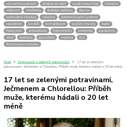
významné osobnosti
tongkat ali aktif
vysoký krevní tlak
chlorellin
vláknina
interferony
diabetes mellitus
deprese
roztroušená skleróza
rakovina
premenstruační syndrom
neplodnost
pro děti
klimakterium
posílení imunity
kojení
fykocyanin
antioxidanty
fytonutrienty
spáleniny
popáleniny
akné
borelióza
pro zvířata
migréna
dna
Alzheimerova choroba
Úvod
Zajímavosti o zelených potravinách
17 let se zelenými
potravinami, Ječmenem a Chlorellou: Příběh muže, kterému hádali o 20 let méně
17 let se zelenými potravinami,
Ječmenem a Chlorellou: Příběh
muže, kterému hádali o 20 let
méně