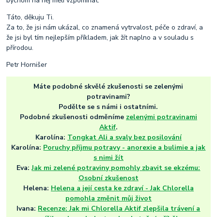
bychom na něj měli vzpomínat.
Táto, děkuju Ti.
Za to, že jsi nám ukázal, co znamená vytrvalost, péče o zdraví, a
že jsi byl tím nejlepším příkladem, jak žít naplno a v souladu s
přírodou.
Petr Hornišer
Máte podobné skvělé zkušenosti se zelenými
potravinami?
Podělte se s námi i ostatními.
Podobné zkušenosti odměníme
zelenými potravinami
Aktif
.
Karolína:
Tongkat Ali a svaly bez posilování
Karolína:
Poruchy příjmu potravy - anorexie a bulimie a jak
s nimi žít
Eva:
Jak mi zelené potraviny pomohly zbavit se ekzému:
Osobní zkušenost
Helena:
Helena a její cesta ke zdraví - Jak Chlorella
pomohla změnit můj život
Ivana:
Recenze: Jak mi Chlorella Aktif zlepšila trávení a