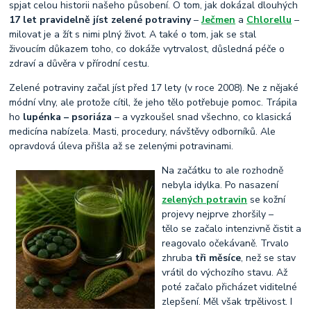
spjat celou historii našeho působení. O tom, jak dokázal dlouhých
17 let pravidelně jíst zelené potraviny
–
Ječmen
a
Chlorellu
–
milovat je a žít s nimi plný život. A také o tom, jak se stal
živoucím důkazem toho, co dokáže vytrvalost, důsledná péče o
zdraví a důvěra v přírodní cestu.
Zelené potraviny začal jíst před 17 lety (v roce 2008). Ne z nějaké
módní vlny, ale protože cítil, že jeho tělo potřebuje pomoc. Trápila
ho
lupénka – psoriáza
– a vyzkoušel snad všechno, co klasická
medicína nabízela. Masti, procedury, návštěvy odborníků. Ale
opravdová úleva přišla až se zelenými potravinami.
Na začátku to ale rozhodně
nebyla idylka. Po nasazení
zelených potravin
se kožní
projevy nejprve zhoršily –
tělo se začalo intenzivně čistit a
reagovalo očekávaně. Trvalo
zhruba
tři měsíce
, než se stav
vrátil do výchozího stavu. Až
poté začalo přicházet viditelné
zlepšení. Měl však trpělivost. I