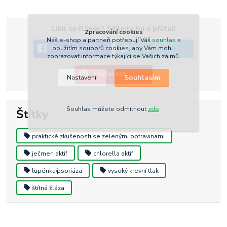
Líbil se článek? Sdílejte ho s přáteli
Zpracování cookies
Náš e-shop a partneři potřebují Váš
souhlas
s
použitím souborů cookies, aby Vám mohli
Facebook
Twitter
zobrazovat informace týkající se Vašich zájmů.
Pinterest
Souhlasím
Nastavení
Souhlas můžete odmítnout
zde
.
Štítky
praktické zkušenosti se zelenými potravinami
ječmen aktif
chlorella aktif
lupénka/psoriáza
vysoký krevní tlak
štítná žláza