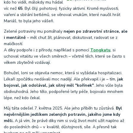
kdo ho viděl, málokdy mu hádal
víc než
65
. Byl čilý, pohotový, fyzicky aktivní. Kromě myslivosti,
vaření a sbírání betlémů, se věnoval vnukům, které naučil hrát
Mariáš, to byla jeho vášeň.
Zelené potraviny mu pomáhaly
nejen po zdravotní stránce, ale
i mentálně
– měl chuť žít, plánovat, diskutovat, radovat se z
maličkostí.
A díky podpoře i z přírody, například s pomocí
Tongkatu
, si
uchoval vitalitu ve všech směrech – včetně těch, které se často s
věkem zbytečně vzdávají.
Bohužel, loni se objevila nemoc, která si vyžádala hospitalizaci.
Lékaři zpočátku nedávali moc nadějí. Ale překvapil i je – tím,
jak
bojoval, jak odolával, jak silný měl "kořínek"
. Jeho vůle byla
obdivuhodná. Jeho tělo, podpořené lety péče, bojovalo mnohem
lépe, než kdo čekal.
Můj táta odešel 7. května 2025. Ale jeho příběh tu zůstává.
Byl
nejvěrnějším jedlíkem zelených potravin, jakého jsme kdy
měli.
A já vím, že právě díky nim si svůj život mohl užít naplno až
do posledních dnů – v kvalitě, důstojnosti, síle. A přesně tak