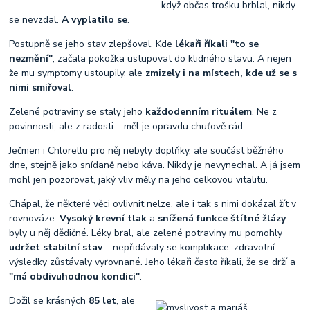
když občas trošku brblal, nikdy
se nevzdal.
A vyplatilo se
.
Postupně se jeho stav zlepšoval. Kde
lékaři říkali "to se
nezmění"
, začala pokožka ustupovat do klidného stavu. A nejen
že mu symptomy ustoupily, ale
zmizely i na místech, kde už se s
nimi smiřoval
.
Zelené potraviny se staly jeho
každodenním rituálem
. Ne z
povinnosti, ale z radosti – měl je opravdu chuťově rád.
Ječmen i Chlorellu pro něj nebyly doplňky, ale součást běžného
dne, stejně jako snídaně nebo káva. Nikdy je nevynechal. A já jsem
mohl jen pozorovat, jaký vliv měly na jeho celkovou vitalitu.
Chápal, že některé věci ovlivnit nelze, ale i tak s nimi dokázal žít v
rovnováze.
Vysoký krevní tlak
a
snížená funkce štítné žlázy
byly u něj dědičné. Léky bral, ale zelené potraviny mu pomohly
udržet stabilní stav
– nepřidávaly se komplikace, zdravotní
výsledky zůstávaly vyrovnané. Jeho lékaři často říkali, že se drží a
"má obdivuhodnou kondici"
.
Dožil se krásných
85 let
, ale