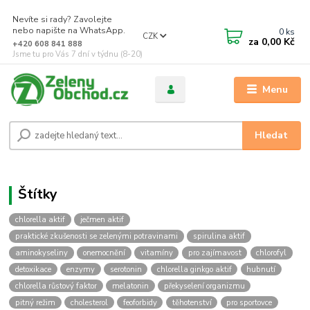
Nevíte si rady? Zavolejte
nebo napište na WhatsApp.
0
ks
CZK
za
0,00 Kč
+420 608 841 888
Jsme tu pro Vás 7 dní v týdnu (8-20)
Menu
Hledat
chlorella aktif
ječmen aktif
praktické zkušenosti se zelenými potravinami
spirulina aktif
aminokyseliny
onemocnění
vitamíny
pro zajímavost
chlorofyl
detoxikace
enzymy
serotonin
chlorella ginkgo aktif
hubnutí
chlorella růstový faktor
melatonin
překyselení organizmu
pitný režim
cholesterol
feoforbidy
těhotenství
pro sportovce